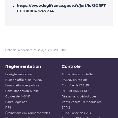
https://www.legifrance.gouv.fr/jorf/id/JORFT
EXT000043767734
Date de la dernière mise à jour : 03/09/2021
Réglementation
Contrôle
La réglementation
Actualités du contrôle
Bulletin officiel de l'ASNR
L'ASNR en région
L’association des publics
Contrôle de l'ASNR
Consultations du public
INES et ASN-SFRO
Guides de l'ASNR
Réexamens périodiques
Cadre législatif
Petits Réacteurs Modulaires
RFS
EPR 2
Évaluations environnementales
Surveillance des PFAS