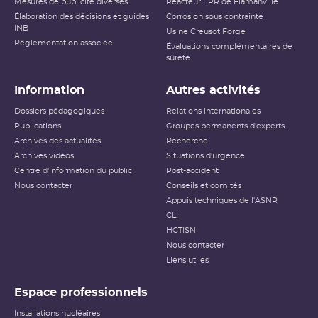
Mesures de publicité diverses
Réacteur EPR de Flamanville
Élaboration des décisions et guides
Corrosion sous contrainte
INB
Usine Creusot Forge
Réglementation associée
Évaluations complémentaires de
sûreté
Information
Autres activités
Dossiers pédagogiques
Relations internationales
Publications
Groupes permanents d'experts
Archives des actualités
Recherche
Archives vidéos
Situations d'urgence
Centre d'information du public
Post-accident
Nous contacter
Conseils et comités
Appuis techniques de l'ASNR
CLI
HCTISN
Nous contacter
Liens utiles
Espace professionnels
Installations nucléaires