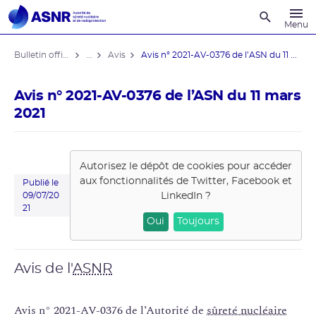
Recherche
Menu
Bulletin officiel de l'ASNR
...
Avis
Avis n° 2021-AV-0376 de l’ASN du 11 ...
Avis n° 2021-AV-0376 de l’ASN du 11 mars
2021
Autorisez le dépôt de cookies pour accéder
aux fonctionnalités de
Twitter, Facebook et
Publié le
LinkedIn
?
09/07/20
21
Oui
Toujours
Avis de l'
ASNR
Avis n° 2021-AV-0376 de l’Autorité de
sûreté nucléaire