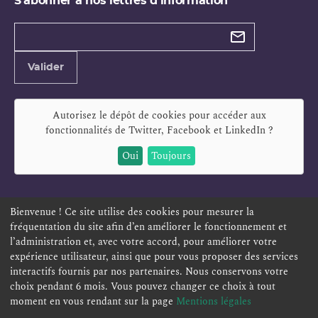
S'abonner à nos lettres d'information
Types de
newsletter
Adresse
Valider
e-
mail
Autorisez le dépôt de cookies pour accéder aux
fonctionnalités de
Twitter, Facebook et LinkedIn
?
Oui
Toujours
Bienvenue ! Ce site utilise des cookies pour mesurer la
fréquentation du site afin d’en améliorer le fonctionnement et
ESPACE PERSONNEL
OFFRES D'EMPLOI
SIGNALEMENT
l’administration et, avec votre accord, pour améliorer votre
TÉLÉSERVICES
PLAN DU SITE
LEXIQUE
expérience utilisateur, ainsi que pour vous proposer des services
interactifs fournis par nos partenaires. Nous conservons votre
ACCESSIBILITÉ
POLITIQUE DE CONFIDENTIALITÉ
choix pendant 6 mois. Vous pouvez changer ce choix à tout
MENTIONS LÉGALES
CONTACT
moment en vous rendant sur la page
Mentions légales