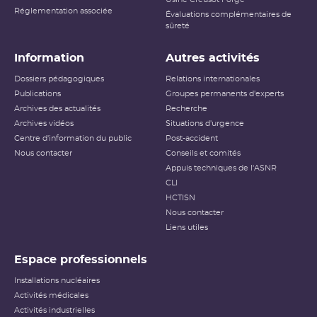
Réglementation associée
Évaluations complémentaires de
sûreté
Information
Autres activités
Dossiers pédagogiques
Relations internationales
Publications
Groupes permanents d'experts
Archives des actualités
Recherche
Archives vidéos
Situations d'urgence
Centre d'information du public
Post-accident
Nous contacter
Conseils et comités
Appuis techniques de l'ASNR
CLI
HCTISN
Nous contacter
Liens utiles
Espace professionnels
Installations nucléaires
Activités médicales
Activités industrielles