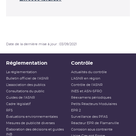
Date de la dernière mise à jour : 03/09/2021
Réglementation
Contrôle
La réglementation
Actualités du contrôle
Bulletin officiel de l'ASNR
L'ASNR en région
L’association des publics
Contrôle de l'ASNR
Consultations du public
INES et ASN-SFRO
Guides de l'ASNR
Réexamens périodiques
Cadre législatif
Petits Réacteurs Modulaires
RFS
EPR 2
Évaluations environnementales
Surveillance des PFAS
Mesures de publicité diverses
Réacteur EPR de Flamanville
Élaboration des décisions et guides
Corrosion sous contrainte
INB
Usine Creusot Forge