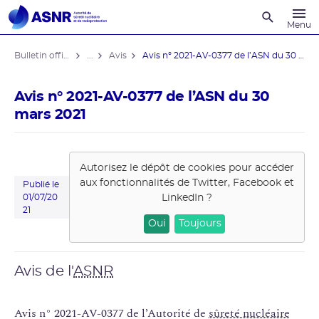
Recherche
Menu
Bulletin officiel de l'ASNR
...
Avis
Avis n° 2021-AV-0377 de l’ASN du 30 ...
Avis n° 2021-AV-0377 de l’ASN du 30
mars 2021
Autorisez le dépôt de cookies pour accéder
aux fonctionnalités de
Twitter, Facebook et
Publié le
LinkedIn
?
01/07/20
21
Oui
Toujours
Avis de l'
ASNR
Avis n° 2021-AV-0377 de l’Autorité de
sûreté nucléaire