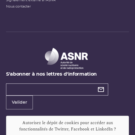
Signalement externe à l'ASNR
Nous contacter
S'abonner à nos lettres d'information
Types de
newsletter
Adresse
Valider
e-
mail
Autorisez le dépôt de cookies pour accéder aux
fonctionnalités de
Twitter, Facebook et LinkedIn
?