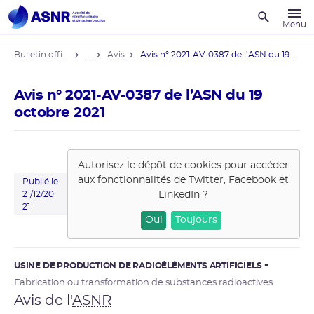
Recherche
Menu
Bulletin officiel de l'ASNR
...
Avis
Avis n° 2021-AV-0387 de l’ASN du 19 ...
Avis n° 2021-AV-0387 de l’ASN du 19
octobre 2021
Autorisez le dépôt de cookies pour accéder
aux fonctionnalités de
Twitter, Facebook et
Publié le
LinkedIn
?
21/12/20
21
Oui
Toujours
USINE DE PRODUCTION DE RADIOÉLÉMENTS ARTIFICIELS
Fabrication ou transformation de substances radioactives
Avis de l'
ASNR