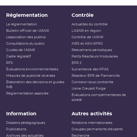
Réglementation
Contrôle
La réglementation
Actualités du contrôle
Bulletin officiel de l'ASNR
L'ASNR en région
L’association des publics
Contrôle de l'ASNR
Consultations du public
INES et ASN-SFRO
Guides de l'ASNR
Réexamens périodiques
Cadre législatif
Petits Réacteurs Modulaires
RFS
EPR 2
Évaluations environnementales
Surveillance des PFAS
Mesures de publicité diverses
Réacteur EPR de Flamanville
Élaboration des décisions et guides
Corrosion sous contrainte
INB
Usine Creusot Forge
Réglementation associée
Évaluations complémentaires de
sûreté
Information
Autres activités
Dossiers pédagogiques
Relations internationales
Publications
Groupes permanents d'experts
Archives des actualités
Recherche