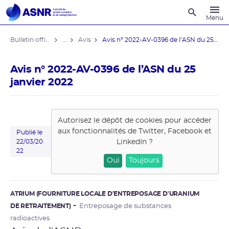
Recherche
Menu
Bulletin officiel de l'ASNR
...
Avis
Avis n° 2022-AV-0396 de l’ASN du 25 ...
Avis n° 2022-AV-0396 de l’ASN du 25
janvier 2022
Autorisez le dépôt de cookies pour accéder
aux fonctionnalités de
Twitter, Facebook et
Publié le
LinkedIn
?
22/03/20
22
Oui
Toujours
ATRIUM (FOURNITURE LOCALE D'ENTREPOSAGE D'URANIUM
DE RETRAITEMENT)
Entreposage de substances
radioactives