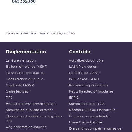
045382380
Date de la dernière mise à jour : 02/06/2022
Réglementation
Contrôle
La réglementation
Actualités du contrôle
Bulletin officiel de l'ASNR
L'ASNR en région
L’association des publics
Contrôle de l'ASNR
Consultations du public
INES et ASN-SFRO
Guides de l'ASNR
Réexamens périodiques
Cadre législatif
Petits Réacteurs Modulaires
RFS
EPR 2
Évaluations environnementales
Surveillance des PFAS
Mesures de publicité diverses
Réacteur EPR de Flamanville
Élaboration des décisions et guides
Corrosion sous contrainte
INB
Usine Creusot Forge
Réglementation associée
Évaluations complémentaires de