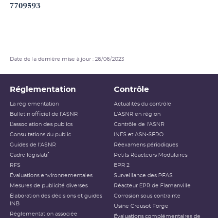
7709593
Date de la dernière mise à jour : 26/06/2023
Réglementation
Contrôle
La réglementation
Actualités du contrôle
Bulletin officiel de l'ASNR
L'ASNR en région
L’association des publics
Contrôle de l'ASNR
Consultations du public
INES et ASN-SFRO
Guides de l'ASNR
Réexamens périodiques
Cadre législatif
Petits Réacteurs Modulaires
RFS
EPR 2
Évaluations environnementales
Surveillance des PFAS
Mesures de publicité diverses
Réacteur EPR de Flamanville
Élaboration des décisions et guides
Corrosion sous contrainte
INB
Usine Creusot Forge
Réglementation associée
Évaluations complémentaires de