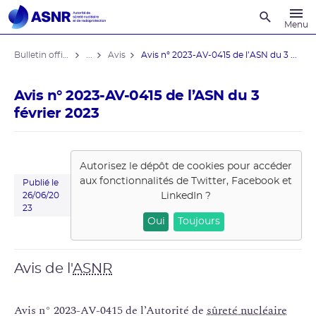
Recherche
Menu
Bulletin officiel de l'ASNR
...
Avis
Avis n° 2023-AV-0415 de l’ASN du 3 ...
Avis n° 2023-AV-0415 de l’ASN du 3
février 2023
Autorisez le dépôt de cookies pour accéder
aux fonctionnalités de
Twitter, Facebook et
Publié le
LinkedIn
?
26/06/20
23
Oui
Toujours
Avis de l'
ASNR
Avis n° 2023-AV-0415 de l’Autorité de
sûreté nucléaire