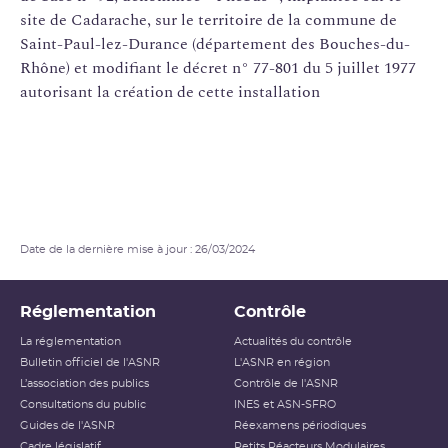
site de Cadarache, sur le territoire de la commune de
Saint-Paul-lez-Durance (département des Bouches-du-
Rhône) et modifiant le décret n° 77-801 du 5 juillet 1977
autorisant la création de cette installation
Date de la dernière mise à jour : 26/03/2024
Réglementation
Contrôle
La réglementation
Actualités du contrôle
Bulletin officiel de l'ASNR
L'ASNR en région
L’association des publics
Contrôle de l'ASNR
Consultations du public
INES et ASN-SFRO
Guides de l'ASNR
Réexamens périodiques
Cadre législatif
Petits Réacteurs Modulaires