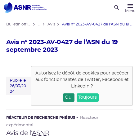
Recherche
Menu
Bulletin officiel de l'ASNR
...
Avis
Avis n° 2023-AV-0427 de l’ASN du 19 ...
Avis n° 2023-AV-0427 de l’ASN du 19
septembre 2023
Autorisez le dépôt de cookies pour accéder
aux fonctionnalités de
Twitter, Facebook et
Publié le
LinkedIn
?
26/03/20
24
Oui
Toujours
RÉACTEUR DE RECHERCHE PHÉBUS
Réacteur
expérimental
Avis de l'
ASNR