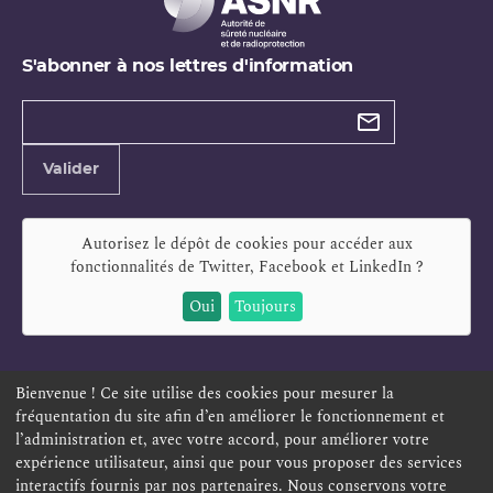
S'abonner à nos lettres d'information
Types de
newsletter
Adresse
Valider
e-
mail
Autorisez le dépôt de cookies pour accéder aux
fonctionnalités de
Twitter, Facebook et LinkedIn
?
Oui
Toujours
Bienvenue ! Ce site utilise des cookies pour mesurer la
fréquentation du site afin d’en améliorer le fonctionnement et
ESPACE PERSONNEL
OFFRES D'EMPLOI
SIGNALEMENT
l’administration et, avec votre accord, pour améliorer votre
TÉLÉSERVICES
PLAN DU SITE
LEXIQUE
expérience utilisateur, ainsi que pour vous proposer des services
interactifs fournis par nos partenaires. Nous conservons votre
ACCESSIBILITÉ
POLITIQUE DE CONFIDENTIALITÉ