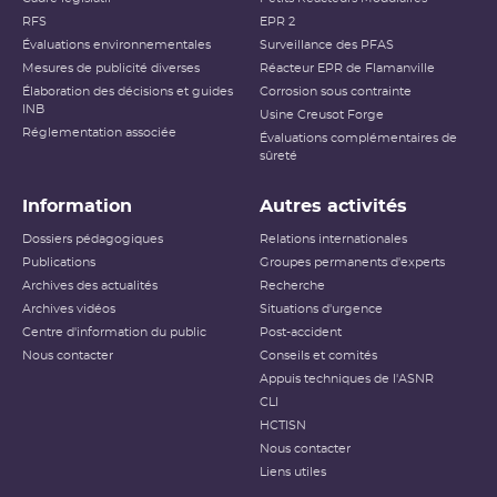
RFS
EPR 2
Évaluations environnementales
Surveillance des PFAS
Mesures de publicité diverses
Réacteur EPR de Flamanville
Élaboration des décisions et guides
Corrosion sous contrainte
INB
Usine Creusot Forge
Réglementation associée
Évaluations complémentaires de
sûreté
Information
Autres activités
Dossiers pédagogiques
Relations internationales
Publications
Groupes permanents d'experts
Archives des actualités
Recherche
Archives vidéos
Situations d'urgence
Centre d'information du public
Post-accident
Nous contacter
Conseils et comités
Appuis techniques de l'ASNR
CLI
HCTISN
Nous contacter
Liens utiles