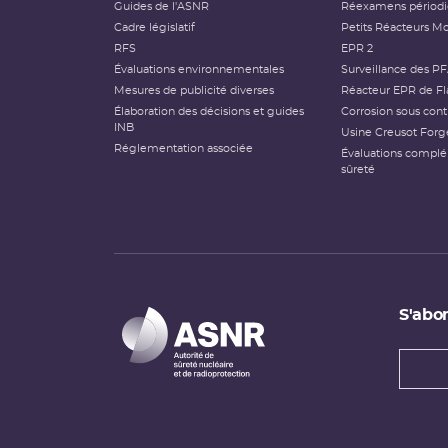
Guides de l'ASNR
Réexamens périod
Cadre législatif
Petits Réacteurs Mo
RFS
EPR 2
Évaluations environnementales
Surveillance des P
Mesures de publicité diverses
Réacteur EPR de Fl
Élaboration des décisions et guides
Corrosion sous cont
INB
Usine Creusot Forg
Réglementation associée
Évaluations compl
sûreté
S'abon
Types
newsl
Adress
e-
mail