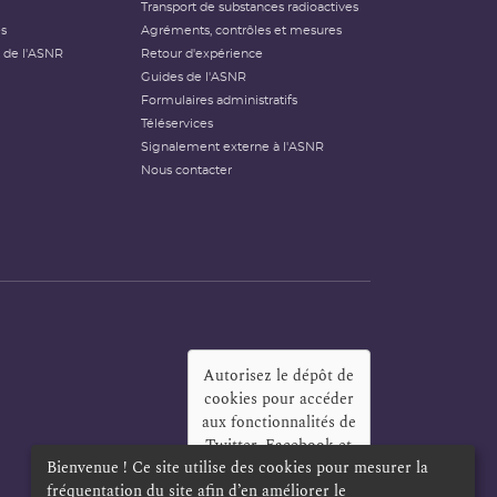
Transport de substances radioactives
és
Agréments, contrôles et mesures
 de l'ASNR
Retour d'expérience
Guides de l'ASNR
Formulaires administratifs
Téléservices
Signalement externe à l'ASNR
Nous contacter
Autorisez le dépôt de
cookies pour accéder
aux fonctionnalités de
Twitter, Facebook et
Bienvenue ! Ce site utilise des cookies pour mesurer la
LinkedIn
?
fréquentation du site afin d’en améliorer le