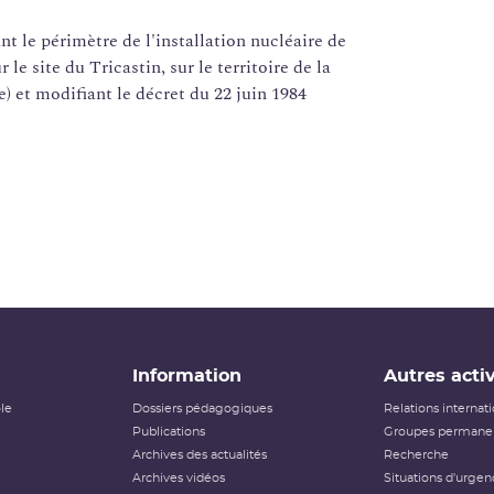
nt le périmètre de l'installation nucléaire de
 le site du Tricastin, sur le territoire de la
et modifiant le décret du 22 juin 1984
Information
Autres activ
ôle
Dossiers pédagogiques
Relations internat
Publications
Groupes permanen
Archives des actualités
Recherche
Archives vidéos
Situations d'urgen