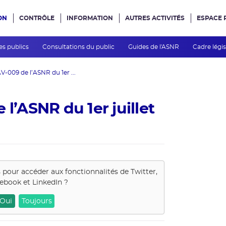
ON
CONTRÔLE
INFORMATION
AUTRES ACTIVITÉS
ESPACE 
e site
es publics
Consultations du public
Guides de l'ASNR
Cadre légis
V-009 de l’ASNR du 1er ...
 l’ASNR du 1er juillet
s pour accéder aux fonctionnalités de
Twitter,
ebook et LinkedIn
?
Oui
Toujours