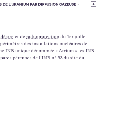
S DE L'URANIUM PAR DIFFUSION GAZEUSE
cléaire
et de
radioprotection
du 1er juillet
 périmètres des installations nucléaires de
n une INB unique dénommée « Atrium » les INB
t parcs pérennes de l’INB n° 93 du site du