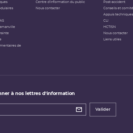
iques
Centre d'information du public
Post-accident
dulaires
Nous contacter
Conseils et comit
Appuis techniques
FAS
CLI
amanville
HCTISN
rainte
Nous contacter
e
Liens utiles
émentaires de
ner à nos lettres d'information
 de
etter
Valider
e