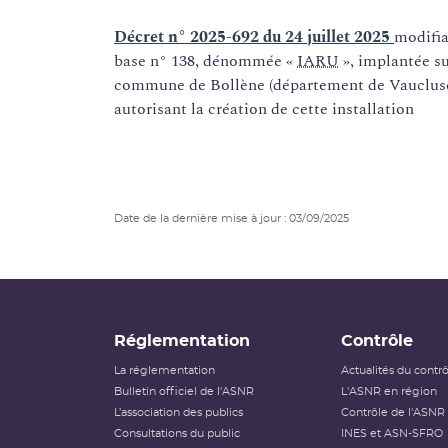
Décret n° 2025-692 du 24 juillet 2025
modifia
base n° 138, dénommée «
IARU
», implantée sur
commune de Bollène (département de Vaucluse) 
autorisant la création de cette installation
Date de la dernière mise à jour : 03/09/2025
Réglementation
Contrôle
La réglementation
Actualités du contr
Bulletin officiel de l'ASNR
L'ASNR en région
L’association des publics
Contrôle de l'ASNR
Consultations du public
INES et ASN-SFRO