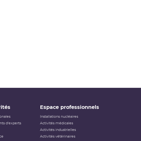
ités
Espace professionnels
ionales
Installations nucléaires
ts d'experts
Activités médicales
Activités industrielles
ce
Activités vétérinaires