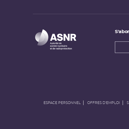
S'abon
Types
newsl
Adress
e-
mail
ESPACE PERSONNEL
OFFRES D'EMPLOI