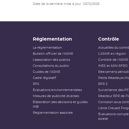
Date de la dernière mise à jour : 03/12/2025
Réglementation
Contrôle
La réglementation
Actualités du contr
Bulletin officiel de l'ASNR
L'ASNR en région
L’association des publics
Contrôle de l'ASNR
Consultations du public
INES et ASN-SFRO
Guides de l'ASNR
Réexamens périod
Cadre législatif
Petits Réacteurs Mo
RFS
EPR 2
Évaluations environnementales
Surveillance des P
Mesures de publicité diverses
Réacteur EPR de Fl
Élaboration des décisions et guides
Corrosion sous cont
INB
Usine Creusot Forg
Réglementation associée
Évaluations compl
sûreté