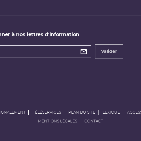
ner à nos lettres d'information
 de
etter
Valider
e
SIGNALEMENT
TÉLÉSERVICES
PLAN DU SITE
LEXIQUE
ACCESS
MENTIONS LÉGALES
CONTACT