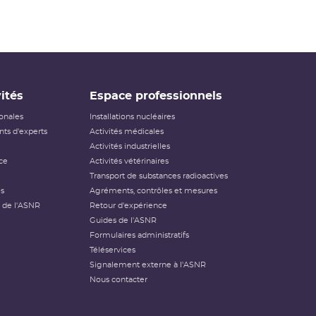
ités
Espace professionnels
ionales
Installations nucléaires
ts d'experts
Activités médicales
Activités industrielles
ce
Activités vétérinaires
Transport de substances radioactives
és
Agréments, contrôles et mesures
 de l'ASNR
Retour d'expérience
Guides de l'ASNR
Formulaires administratifs
Téléservices
Signalement externe à l'ASNR
Nous contacter