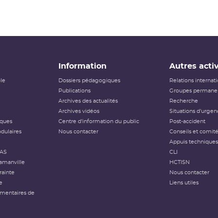
Information
Autres activ
ôle
Dossiers pédagogiques
Relations internat
Publications
Groupes permanen
Archives des actualités
Recherche
Archives vidéos
Situations d'urgen
iques
Centre d'information du public
Post-accident
dulaires
Nous contacter
Conseils et comit
Appuis techniques
FAS
CLI
amanville
HCTISN
rainte
Nous contacter
e
Liens utiles
émentaires de