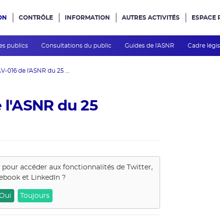
ON
CONTRÔLE
INFORMATION
AUTRES ACTIVITÉS
ESPACE 
e site
es publics
Consultations du public
Guides de l'ASNR
Cadre légis
V-016 de l'ASNR du 25 ...
e l'ASNR du 25
s pour accéder aux fonctionnalités de
Twitter,
ebook et LinkedIn
?
Oui
Toujours