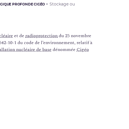
Stockage ou
OGIQUE PROFONDE CIGÉO
cléaire
et de
radioprotection
du 25 novembre
. 542-10-1 du code de l’environnement, relatif à
allation nucléaire de base
dénommée
Cigéo