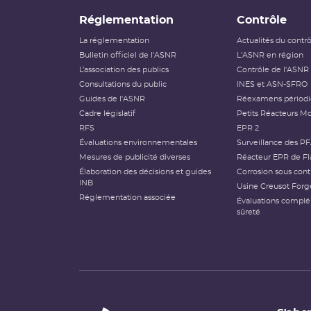
Réglementation
Contrôle
La réglementation
Actualités du contr
Bulletin officiel de l'ASNR
L'ASNR en région
L’association des publics
Contrôle de l'ASNR
Consultations du public
INES et ASN-SFRO
Guides de l'ASNR
Réexamens périod
Cadre législatif
Petits Réacteurs Mo
RFS
EPR 2
Évaluations environnementales
Surveillance des P
Mesures de publicité diverses
Réacteur EPR de Fl
Élaboration des décisions et guides
Corrosion sous cont
INB
Usine Creusot Forg
Réglementation associée
Évaluations compl
sûreté