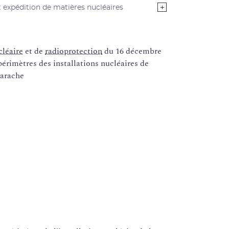
 expédition de matières nucléaires
cléaire
et de
radioprotection
du 16 décembre
périmètres des installations nucléaires de
darache