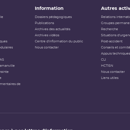
Information
Autres activ
ôle
Dossiers pédagogiques
Relations internat
Publications
Groupes permanen
Archives des actualités
Recherche
Archives vidéos
Situations d'urgen
iques
Centre d'information du public
Post-accident
dulaires
Nous contacter
Conseils et comit
Appuis techniques
FAS
CLI
amanville
HCTISN
rainte
Nous contacter
e
Liens utiles
émentaires de