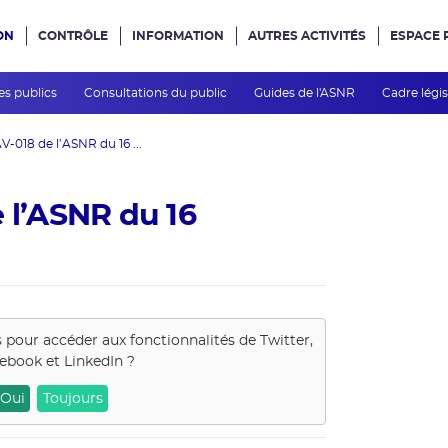
ON
CONTRÔLE
INFORMATION
AUTRES ACTIVITÉS
ESPACE 
e site
es publics
Consultations du public
Guides de l'ASNR
Cadre légis
V-018 de l’ASNR du 16 ...
 l’ASNR du 16
s pour accéder aux fonctionnalités de
Twitter,
ebook et LinkedIn
?
Oui
Toujours