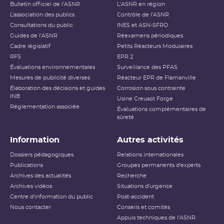
Bulletin officiel de l'ASNR
L'ASNR en région
L’association des publics
Contrôle de l'ASNR
Consultations du public
INES et ASN-SFRO
Guides de l'ASNR
Réexamens périodiques
Cadre législatif
Petits Réacteurs Modulaires
RFS
EPR 2
Évaluations environnementales
Surveillance des PFAS
Mesures de publicité diverses
Réacteur EPR de Flamanville
Élaboration des décisions et guides
Corrosion sous contrainte
INB
Usine Creusot Forge
Réglementation associée
Évaluations complémentaires de
sûreté
Information
Autres activités
Dossiers pédagogiques
Relations internationales
Publications
Groupes permanents d'experts
Archives des actualités
Recherche
Archives vidéos
Situations d'urgence
Centre d'information du public
Post-accident
Nous contacter
Conseils et comités
Appuis techniques de l'ASNR