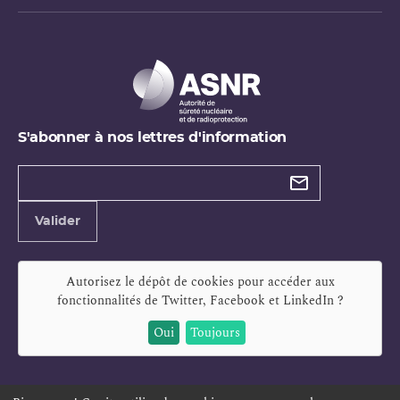
S'abonner à nos lettres d'information
Types de
newsletter
Adresse
Valider
e-
mail
Autorisez le dépôt de cookies pour accéder aux
fonctionnalités de
Twitter, Facebook et LinkedIn
?
Oui
Toujours