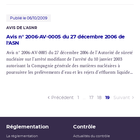
Publié le 06/10/2009
AVIS DE L'ASNR
Avis n° 2006-AV-0005 du 27 décembre 2006 de
l'ASN
Avis n° 2006-AV-0005 du 27 décembre 2006 de l'Autorité de sûreté
nucléaire sur l'arrêté modifiant de l'arrêté du 10 janvier 2003
autorisant la Compagnie générale des matières nucléaires à
poursuivre les prélèvements d'eau et les rejets d'effluents liquides
et gazeux pour l'exploitation du site nucléaire de La Hague
(current)
Précédent
1
…
17
18
19
Suivant
Réglementation
Contrôle
La réglementation
Actualités du contrôle