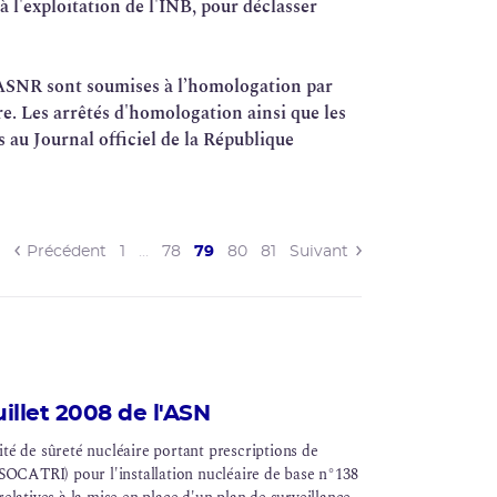
 à l'exploitation de l'INB, pour déclasser
l'ASNR sont soumises à l’homologation par
re
. Les arrêtés d'homologation ainsi que les
au Journal officiel de la République
(current)
Précédent
1
…
78
79
80
81
Suivant
illet 2008 de l'ASN
ité de sûreté nucléaire portant prescriptions de
SOCATRI
) pour l'
installation nucléaire de base
n°138