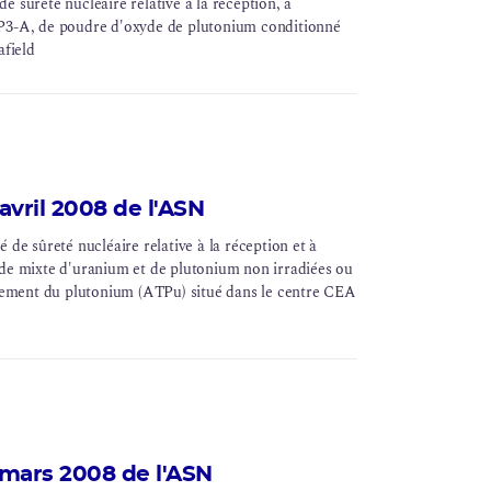
 sûreté nucléaire relative à la réception, à
P3-A
, de poudre d'oxyde de
plutonium
conditionné
afield
vril 2008 de l'ASN
 de sûreté nucléaire relative à la réception et à
de mixte d'
uranium
et de plutonium non irradiées ou
itement du plutonium (
ATPu
) situé dans le centre
CEA
mars 2008 de l'ASN