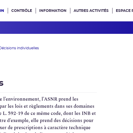
ON
CONTRÔLE
INFORMATION
AUTRES ACTIVITÉS
ESPACE 
e site
Décisions individuelles
s
e l’environnement, l’
ASNR
prend les
 par les lois et règlements dans ses domaines
le L. 592-19 de ce même code, dont les
INB
et
tre d’exemple, elle prend des décisions pour
ixer de prescriptions à caractère technique