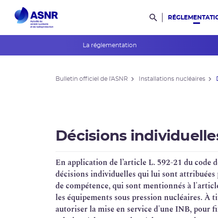
RÉGLEMENTATI
Rechercher dans l
La réglementation
Bulletin officiel de l'ASNR
Bulletin officiel de l'ASNR
Installations nucléaires
L’association des publics
Consultations du public
Guides de l'ASNR
Décisions individuelle
Cadre législatif
En application de l’article L. 592-21 du code d
RFS
décisions individuelles qui lui sont attribuées
de compétence, qui sont mentionnés à l'artic
Évaluations environnementales
les équipements sous pression nucléaires. À ti
autoriser la mise en service d'une INB, pour f
Mesures de publicité diverses