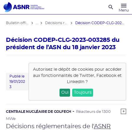
Recherche
Menu
Bulletin officiel de l'ASNR
...
Décisions réglementaires
Décision CODEP-CLG-2023-003285 du ...
Décision CODEP-CLG-2023-003285 du
président de l’ASN du 18 janvier 2023
Autorisez le dépôt de cookies pour accéder
aux fonctionnalités de
Twitter, Facebook et
Publié le
LinkedIn
?
19/01/202
3
Oui
Toujours
CENTRALE NUCLÉAIRE DE GOLFECH
Réacteurs de 1300
MWe
Décisions réglementaires de l'
ASNR