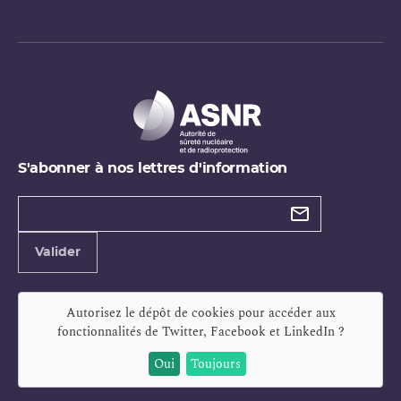
S'abonner à nos lettres d'information
Types de
newsletter
Adresse
Valider
e-
mail
Autorisez le dépôt de cookies pour accéder aux
fonctionnalités de
Twitter, Facebook et LinkedIn
?
Oui
Toujours