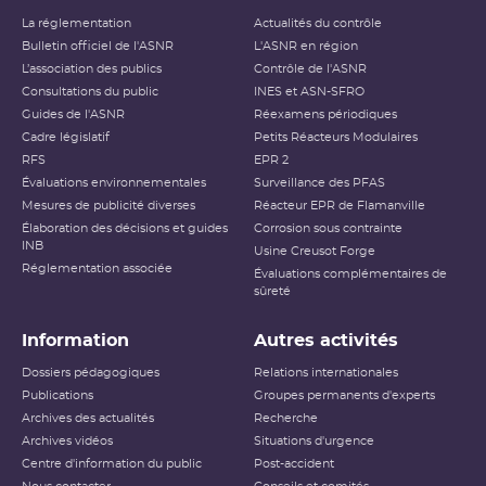
La réglementation
Actualités du contrôle
Bulletin officiel de l'ASNR
L'ASNR en région
L’association des publics
Contrôle de l'ASNR
Consultations du public
INES et ASN-SFRO
Guides de l'ASNR
Réexamens périodiques
Cadre législatif
Petits Réacteurs Modulaires
RFS
EPR 2
Évaluations environnementales
Surveillance des PFAS
Mesures de publicité diverses
Réacteur EPR de Flamanville
Élaboration des décisions et guides
Corrosion sous contrainte
INB
Usine Creusot Forge
Réglementation associée
Évaluations complémentaires de
sûreté
Information
Autres activités
Dossiers pédagogiques
Relations internationales
Publications
Groupes permanents d'experts
Archives des actualités
Recherche
Archives vidéos
Situations d'urgence
Centre d'information du public
Post-accident