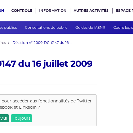
ON
CONTRÔLE
INFORMATION
AUTRES ACTIVITÉS
ESPACE 
e site
es publics
Consultations du public
Guides de l'ASNR
Cadre légis
ires
Décision n° 2009-DC-0147 du 16 ...
47 du 16 juillet 2009
s pour accéder aux fonctionnalités de
Twitter,
ebook et LinkedIn
?
Oui
Toujours