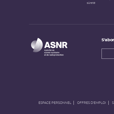
sûreté
S'abon
Types
newsl
Adress
e-
mail
ESPACE PERSONNEL
OFFRES D'EMPLOI