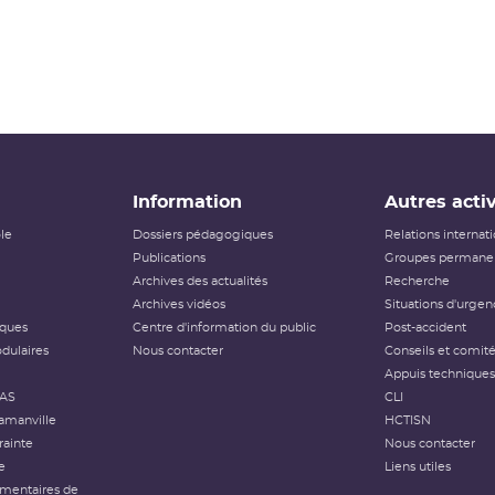
Information
Autres activ
ôle
Dossiers pédagogiques
Relations internat
Publications
Groupes permanen
Archives des actualités
Recherche
Archives vidéos
Situations d'urgen
iques
Centre d'information du public
Post-accident
dulaires
Nous contacter
Conseils et comit
Appuis techniques
FAS
CLI
amanville
HCTISN
rainte
Nous contacter
e
Liens utiles
émentaires de