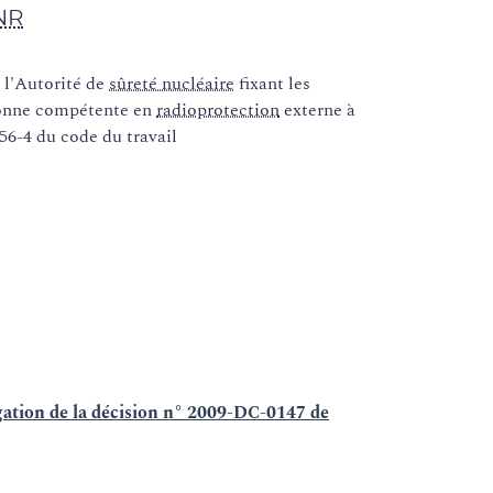
NR
 l'Autorité de
sûreté nucléaire
fixant les
rsonne compétente en
radioprotection
externe à
456-4 du code du travail
ation de la décision n° 2009-DC-0147 de