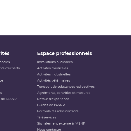
ités
Espace professionnels
ionales
Installations nucléaires
ts d'experts
Activités médicales
Activités industrielles
ce
Activités vétérinaires
Transport de substances radioactives
és
Agréments, contrôles et mesures
 de l'ASNR
Retour d'expérience
Guides de l'ASNR
Formulaires administratifs
Téléservices
Signalement externe à l'ASNR
Nous contacter