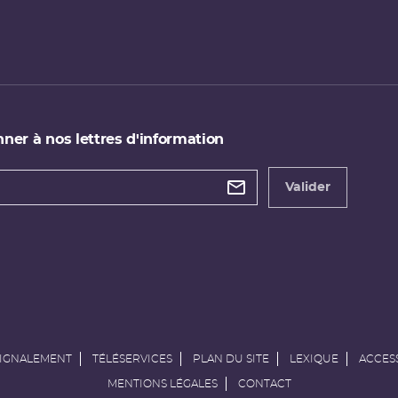
ner à nos lettres d'information
 de
etter
Valider
e
SIGNALEMENT
TÉLÉSERVICES
PLAN DU SITE
LEXIQUE
ACCESS
MENTIONS LÉGALES
CONTACT