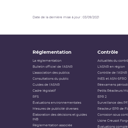
Date de la dernière mise à jour : 03/09/2021
Réglementation
Contrôle
La réglementation
Actualités du contr
Bulletin officiel de l'ASNR
L'ASNR en région
L’association des publics
Contrôle de l'ASNR
Consultations du public
INES et ASN-SFRO
Guides de l'ASNR
Réexamens périod
Cadre législatif
Petits Réacteurs Mo
RFS
EPR 2
Évaluations environnementales
Surveillance des P
Mesures de publicité diverses
Réacteur EPR de Fl
Élaboration des décisions et guides
Corrosion sous cont
INB
Usine Creusot Forg
Réglementation associée
Évaluations compl