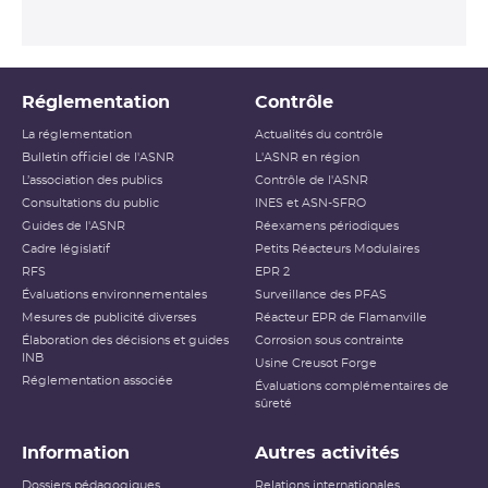
Réglementation
Contrôle
La réglementation
Actualités du contrôle
Bulletin officiel de l'ASNR
L'ASNR en région
L’association des publics
Contrôle de l'ASNR
Consultations du public
INES et ASN-SFRO
Guides de l'ASNR
Réexamens périodiques
Cadre législatif
Petits Réacteurs Modulaires
RFS
EPR 2
Évaluations environnementales
Surveillance des PFAS
Mesures de publicité diverses
Réacteur EPR de Flamanville
Élaboration des décisions et guides
Corrosion sous contrainte
INB
Usine Creusot Forge
Réglementation associée
Évaluations complémentaires de
sûreté
Information
Autres activités
Dossiers pédagogiques
Relations internationales