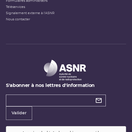
Formulaires administratifs
Téléservices
Signalement externe à l'ASNR
Nous contacter
S'abonner à nos lettres d'information
Types de
newsletter
Adresse
Valider
e-
mail