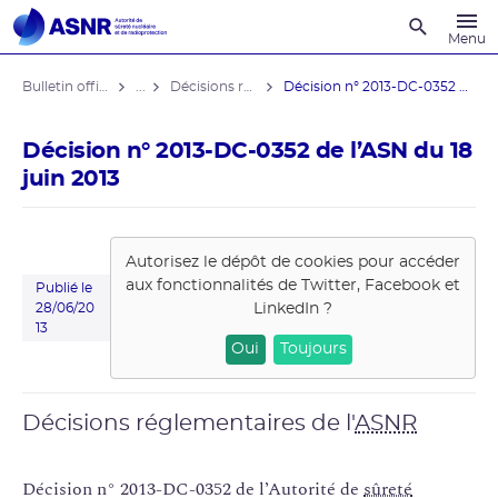
Recherche
Menu
Bulletin officiel de l'ASNR
...
Décisions réglementaires
Décision n° 2013-DC-0352 de l’ASN ...
Décision n° 2013-DC-0352 de l’ASN du 18
juin 2013
Autorisez le dépôt de cookies pour accéder
aux fonctionnalités de
Twitter, Facebook et
Publié le
LinkedIn
?
28/06/20
13
Oui
Toujours
Décisions réglementaires de l'
ASNR
Décision n° 2013-DC-0352 de l’Autorité de
sûreté