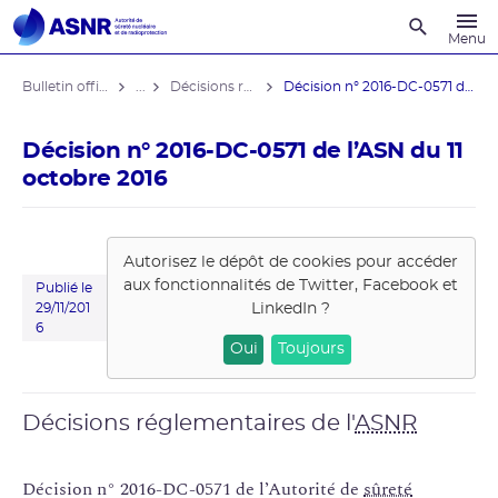
Recherche
Menu
Bulletin officiel de l'ASNR
...
Décisions réglementaires
Décision n° 2016-DC-0571 de l’ASN ...
Décision n° 2016-DC-0571 de l’ASN du 11
octobre 2016
Autorisez le dépôt de cookies pour accéder
aux fonctionnalités de
Twitter, Facebook et
Publié le
LinkedIn
?
29/11/201
6
Oui
Toujours
Décisions réglementaires de l'
ASNR
Décision n° 2016-DC-0571 de l’Autorité de
sûreté