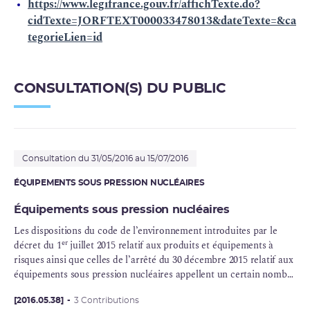
https://www.legifrance.gouv.fr/affichTexte.do?
cidTexte=JORFTEXT000033478013&dateTexte=&ca
tegorieLien=id
CONSULTATION(S) DU PUBLIC
Consultation du 31/05/2016 au 15/07/2016
ÉQUIPEMENTS SOUS PRESSION NUCLÉAIRES
Équipements sous pression nucléaires
Les dispositions du code de l’environnement introduites par le
er
décret du 1
juillet 2015 relatif aux produits et équipements à
risques ainsi que celles de l’arrêté du 30 décembre 2015 relatif aux
équipements sous pression nucléaires appellent un certain nombre
de décisions de l’Autorité de sûreté nucléaire.
[2016.05.38]
3 Contributions