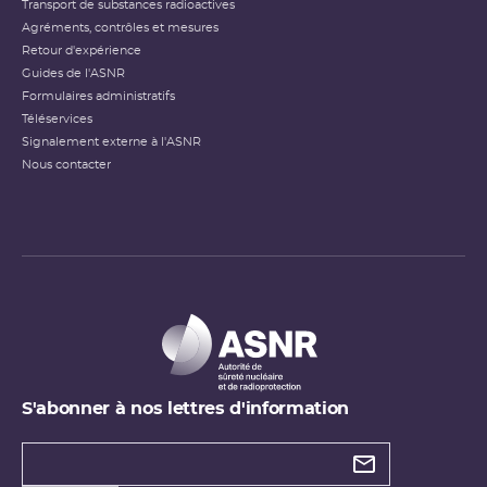
Transport de substances radioactives
Agréments, contrôles et mesures
Retour d'expérience
Guides de l'ASNR
Formulaires administratifs
Téléservices
Signalement externe à l'ASNR
Nous contacter
S'abonner à nos lettres d'information
Types de
newsletter