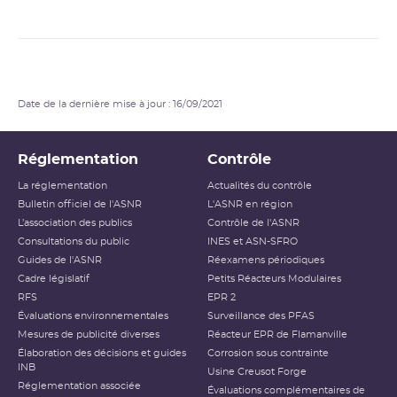
Date de la dernière mise à jour : 16/09/2021
Réglementation
Contrôle
La réglementation
Actualités du contrôle
Bulletin officiel de l'ASNR
L'ASNR en région
L’association des publics
Contrôle de l'ASNR
Consultations du public
INES et ASN-SFRO
Guides de l'ASNR
Réexamens périodiques
Cadre législatif
Petits Réacteurs Modulaires
RFS
EPR 2
Évaluations environnementales
Surveillance des PFAS
Mesures de publicité diverses
Réacteur EPR de Flamanville
Élaboration des décisions et guides
Corrosion sous contrainte
INB
Usine Creusot Forge
Réglementation associée
Évaluations complémentaires de