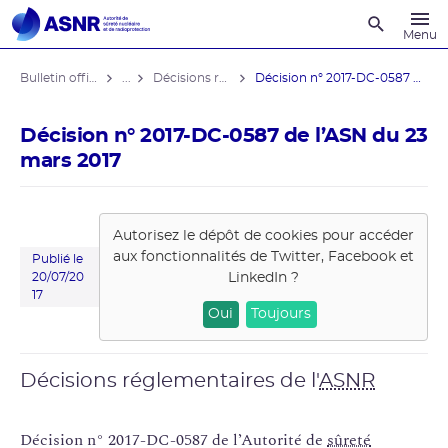
Recherche
Menu
Bulletin officiel de l'ASNR
...
Décisions réglementaires
Décision n° 2017-DC-0587 de l’ASN ...
Décision n° 2017-DC-0587 de l’ASN du 23
mars 2017
Autorisez le dépôt de cookies pour accéder
aux fonctionnalités de
Twitter, Facebook et
Publié le
LinkedIn
?
20/07/20
17
Oui
Toujours
Décisions réglementaires de l'
ASNR
Décision n° 2017-DC-0587 de l’Autorité de
sûreté