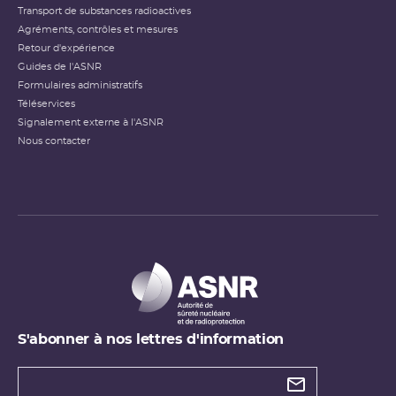
Transport de substances radioactives
Agréments, contrôles et mesures
Retour d'expérience
Guides de l'ASNR
Formulaires administratifs
Téléservices
Signalement externe à l'ASNR
Nous contacter
S'abonner à nos lettres d'information
Types de
newsletter