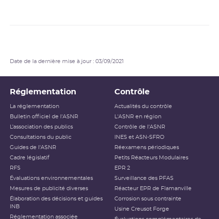
Date de la dernière mise à jour : 03/09/2021
Réglementation
Contrôle
La réglementation
Actualités du contrôle
Bulletin officiel de l'ASNR
L'ASNR en région
L’association des publics
Contrôle de l'ASNR
Consultations du public
INES et ASN-SFRO
Guides de l'ASNR
Réexamens périodiques
Cadre législatif
Petits Réacteurs Modulaires
RFS
EPR 2
Évaluations environnementales
Surveillance des PFAS
Mesures de publicité diverses
Réacteur EPR de Flamanville
Élaboration des décisions et guides
Corrosion sous contrainte
INB
Usine Creusot Forge
Réglementation associée