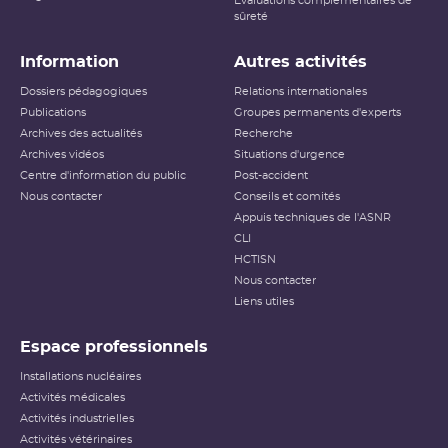
Évaluations complémentaires de
sûreté
Information
Autres activités
Dossiers pédagogiques
Relations internationales
Publications
Groupes permanents d'experts
Archives des actualités
Recherche
Archives vidéos
Situations d'urgence
Centre d'information du public
Post-accident
Nous contacter
Conseils et comités
Appuis techniques de l'ASNR
CLI
HCTISN
Nous contacter
Liens utiles
Espace professionnels
Installations nucléaires
Activités médicales
Activités industrielles
Activités vétérinaires