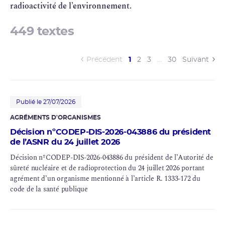
radioactivité
de l’environnement.
449 textes
(current)
Précédent
1
2
3
…
30
Suivant
Publié le 27/07/2026
AGRÉMENTS D'ORGANISMES
Décision nºCODEP-DIS-2026-043886 du président
de l’ASNR du 24 juillet 2026
Décision nºCODEP-DIS-2026-043886 du président de l’Autorité de
sûreté nucléaire
et de
radioprotection
du 24 juillet 2026 portant
agrément d’un organisme mentionné à l’article R. 1333-172 du
code de la santé publique