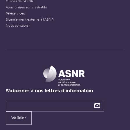
Guides de l'ASNR
Formulaires administratifs
Téléservices
Signalement externe à l'ASNR
Nous contacter
S'abonner à nos lettres d'information
Types de
newsletter
Adresse
Valider
e-
mail