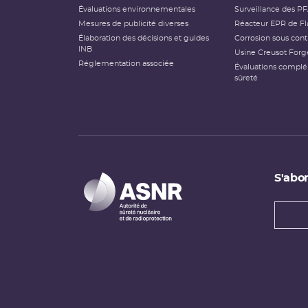
Évaluations environnementales
Surveillance des P
Mesures de publicité diverses
Réacteur EPR de Fl
Élaboration des décisions et guides
Corrosion sous cont
INB
Usine Creusot Forg
Réglementation associée
Évaluations compl
sûreté
S'abon
Types
newsl
Adress
e-
mail