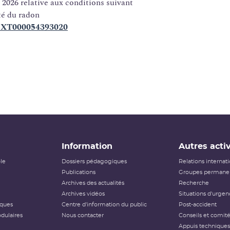
 2026 relative aux conditions suivant
ité du radon
FTEXT000054393020
Information
Autres activ
ôle
Dossiers pédagogiques
Relations internat
Publications
Groupes permanen
Archives des actualités
Recherche
Archives vidéos
Situations d'urgen
iques
Centre d'information du public
Post-accident
dulaires
Nous contacter
Conseils et comit
Appuis techniques