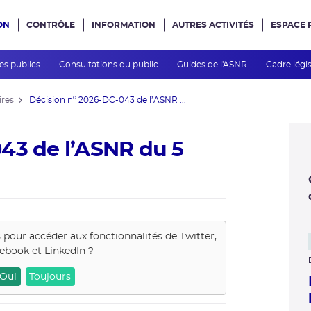
ON
CONTRÔLE
INFORMATION
AUTRES ACTIVITÉS
ESPACE 
e site
des publics
Consultations du public
Guides de l'ASNR
Cadre légis
ires
Décision nº 2026-DC-043 de l’ASNR ...
43 de l’ASNR du 5
s pour accéder aux fonctionnalités de
Twitter,
ebook et LinkedIn
?
Oui
Toujours