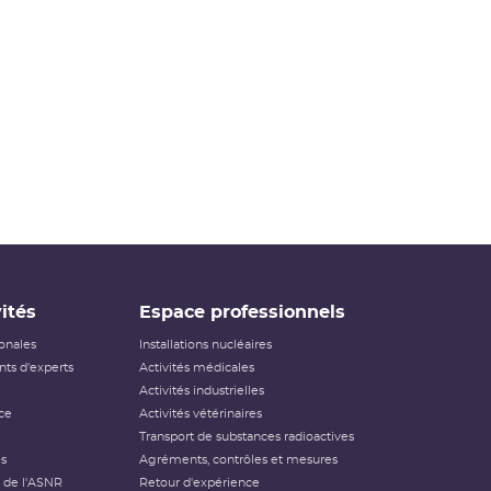
ités
Espace professionnels
ionales
Installations nucléaires
ts d'experts
Activités médicales
Activités industrielles
ce
Activités vétérinaires
Transport de substances radioactives
és
Agréments, contrôles et mesures
 de l'ASNR
Retour d'expérience