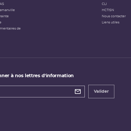
FAS
CLI
amanville
HCTISN
rainte
Nous contacter
e
Liens utiles
émentaires de
ner à nos lettres d'information
 de
etter
Valider
e