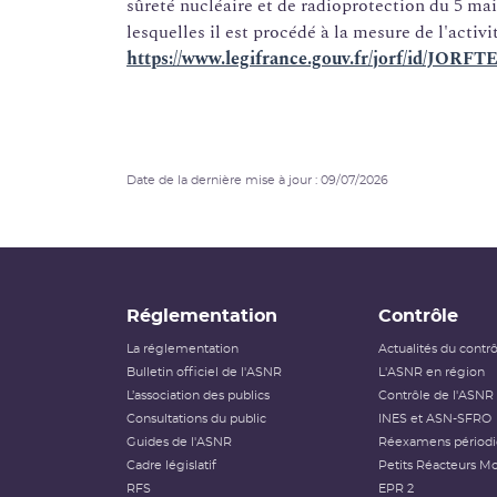
sûreté nucléaire et de radioprotection du 5 mai
lesquelles il est procédé à la mesure de l'activ
https://www.legifrance.gouv.fr/jorf/id/JOR
Date de la dernière mise à jour : 09/07/2026
Réglementation
Contrôle
La réglementation
Actualités du contr
Bulletin officiel de l'ASNR
L'ASNR en région
L’association des publics
Contrôle de l'ASNR
Consultations du public
INES et ASN-SFRO
Guides de l'ASNR
Réexamens périod
Cadre législatif
Petits Réacteurs Mo
RFS
EPR 2