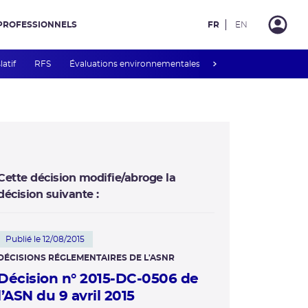
PROFESSIONNELS
FR
EN
next
latif
RFS
Évaluations environnementales
Mesures de publicité 
Cette décision modifie/abroge la
décision suivante :
Publié le 12/08/2015
DÉCISIONS RÉGLEMENTAIRES DE L'ASNR
Décision n° 2015-DC-0506 de
l’ASN du 9 avril 2015