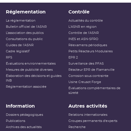
Réglementation
Contrôle
La réglementation
Actualités du contrôle
Bulletin officiel de l'ASNR
L'ASNR en région
L’association des publics
Contrôle de l'ASNR
Consultations du public
INES et ASN-SFRO
Guides de l'ASNR
Réexamens périodiques
Cadre législatif
Petits Réacteurs Modulaires
RFS
EPR 2
Évaluations environnementales
Surveillance des PFAS
Mesures de publicité diverses
Réacteur EPR de Flamanville
Élaboration des décisions et guides
Corrosion sous contrainte
INB
Usine Creusot Forge
Réglementation associée
Évaluations complémentaires de
sûreté
Information
Autres activités
Dossiers pédagogiques
Relations internationales
Publications
Groupes permanents d'experts
Archives des actualités
Recherche