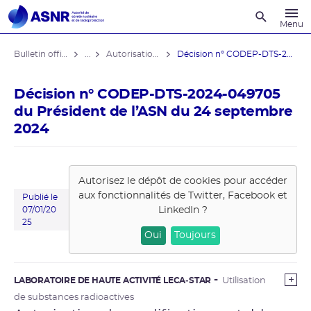
Recherche
Menu
Bulletin officiel de l'ASNR
...
Autorisations de modifications notables
Décision n° CODEP-DTS-2024-049705 du ...
Décision n° CODEP-DTS-2024-049705
du Président de l’ASN du 24 septembre
2024
Autorisez le dépôt de cookies pour accéder
aux fonctionnalités de
Twitter, Facebook et
Publié le
LinkedIn
?
07/01/20
25
Oui
Toujours
LABORATOIRE DE HAUTE ACTIVITÉ LECA‑STAR
Utilisation
de substances radioactives