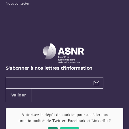
Nous contacter
S'abonner à nos lettres d'information
Types de
newsletter
Adresse
Valider
e-
mail
Autorisez le dépôt de cookies pour accéder aux
fonctionnalités de
Twitter, Facebook et LinkedIn
?