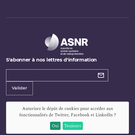
S'abonner à nos lettres d'information
Types de
newsletter
Adresse
Valider
e-
mail
Autorisez le dépôt de cookies pour accéder aux
fonctionnalités de
Twitter, Facebook et LinkedIn
?
Oui
Toujours