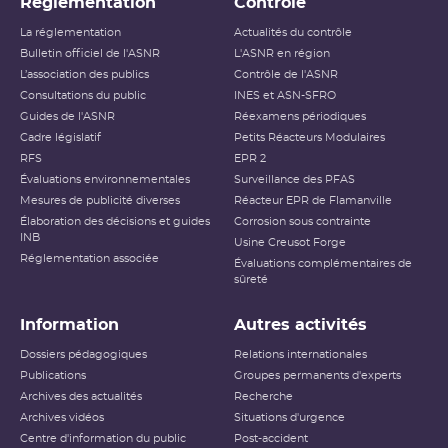
Réglementation
Contrôle
La réglementation
Actualités du contrôle
Bulletin officiel de l'ASNR
L'ASNR en région
L’association des publics
Contrôle de l'ASNR
Consultations du public
INES et ASN-SFRO
Guides de l'ASNR
Réexamens périodiques
Cadre législatif
Petits Réacteurs Modulaires
RFS
EPR 2
Évaluations environnementales
Surveillance des PFAS
Mesures de publicité diverses
Réacteur EPR de Flamanville
Élaboration des décisions et guides
Corrosion sous contrainte
INB
Usine Creusot Forge
Réglementation associée
Évaluations complémentaires de
sûreté
Information
Autres activités
Dossiers pédagogiques
Relations internationales
Publications
Groupes permanents d'experts
Archives des actualités
Recherche
Archives vidéos
Situations d'urgence
Centre d'information du public
Post-accident