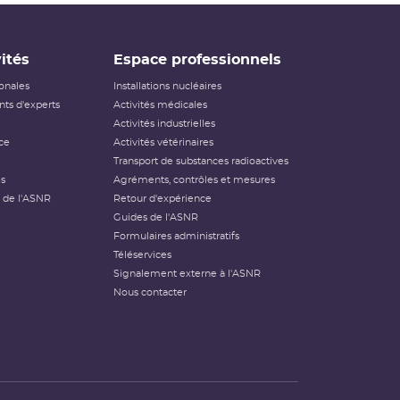
ités
Espace professionnels
ionales
Installations nucléaires
ts d'experts
Activités médicales
Activités industrielles
ce
Activités vétérinaires
Transport de substances radioactives
és
Agréments, contrôles et mesures
 de l'ASNR
Retour d'expérience
Guides de l'ASNR
Formulaires administratifs
Téléservices
Signalement externe à l'ASNR
Nous contacter