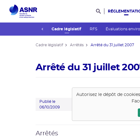
RÉGLEMENTATI
Rechercher dans l
prev
lic
Guides de l'ASNR
Cadre législatif
RFS
Évaluations envi
Cadre législatif
Arrêtés
Arrêté du 31 juillet 2007
Arrêté du 31 juillet 20
Autorisez le dépôt de cookie
Fac
Publié le
06/10/2009
Arrêtés