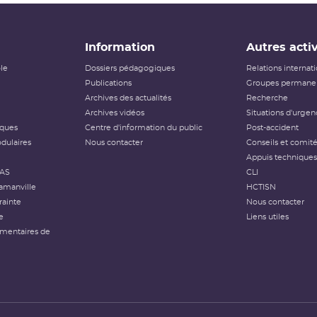
Information
Autres activ
ôle
Dossiers pédagogiques
Relations internat
Publications
Groupes permanen
Archives des actualités
Recherche
Archives vidéos
Situations d'urgen
iques
Centre d'information du public
Post-accident
dulaires
Nous contacter
Conseils et comit
Appuis techniques
FAS
CLI
amanville
HCTISN
rainte
Nous contacter
e
Liens utiles
émentaires de