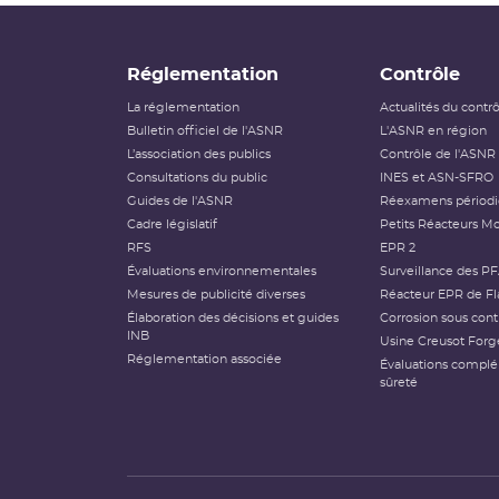
Réglementation
Contrôle
La réglementation
Actualités du contr
Bulletin officiel de l'ASNR
L'ASNR en région
L’association des publics
Contrôle de l'ASNR
Consultations du public
INES et ASN-SFRO
Guides de l'ASNR
Réexamens périod
Cadre législatif
Petits Réacteurs Mo
RFS
EPR 2
Évaluations environnementales
Surveillance des P
Mesures de publicité diverses
Réacteur EPR de Fl
Élaboration des décisions et guides
Corrosion sous cont
INB
Usine Creusot Forg
Réglementation associée
Évaluations compl
sûreté