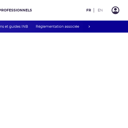
PROFESSIONNELS
FR
EN
next
ons et guides INB
Réglementation associée