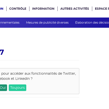
ON
CONTRÔLE
INFORMATION
AUTRES ACTIVITÉS
ESPACE 
e site
ronnementales
Mesures de publicité diverses
Élaboration des décisi
07
s pour accéder aux fonctionnalités de
Twitter,
ebook et LinkedIn
?
Oui
Toujours