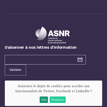
S'abonner à nos lettres d'information
Types de
newsletter
Adresse
Valider
e-
mail
Autorisez le dépôt de cookies pour accéder aux
fonctionnalités de
Twitter, Facebook et LinkedIn
?
Oui
Toujours