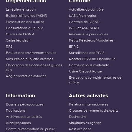
Réglementation
Contrôle
La réglementation
Actualités du contrôle
Bulletin officiel de l'ASNR
L'ASNR en région
L’association des publics
Contrôle de l'ASNR
Consultations du public
INES et ASN-SFRO
Guides de l'ASNR
Réexamens périodiques
Cadre législatif
Petits Réacteurs Modulaires
RFS
EPR 2
Évaluations environnementales
Surveillance des PFAS
Mesures de publicité diverses
Réacteur EPR de Flamanville
Élaboration des décisions et guides
Corrosion sous contrainte
INB
Usine Creusot Forge
Réglementation associée
Évaluations complémentaires de
sûreté
Information
Autres activités
Dossiers pédagogiques
Relations internationales
Publications
Groupes permanents d'experts
Archives des actualités
Recherche
Archives vidéos
Situations d'urgence
Centre d'information du public
Post-accident