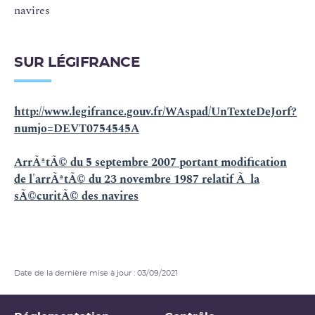
navires
SUR LÉGIFRANCE
http://www.legifrance.gouv.fr/WAspad/UnTexteDeJorf?
numjo=DEVT0754545A
ArrÃªtÃ© du 5 septembre 2007 portant modification
de l'arrÃªtÃ© du 23 novembre 1987 relatif Ã la
sÃ©curitÃ© des navires
Date de la dernière mise à jour : 03/09/2021