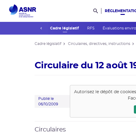
RÉGLEMENTATI
Rechercher dans l
prev
lic
Guides de l'ASNR
Cadre législatif
RFS
Évaluations envi
Cadre législatif
Circulaires, directives, instructions
Circulaire du 12 août 
Autorisez le dépôt de cookie
Fac
Publié le
06/10/2009
Circulaires