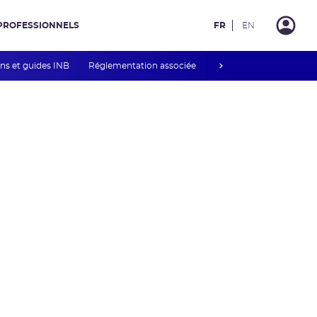
PROFESSIONNELS
FR
EN
next
ons et guides INB
Réglementation associée