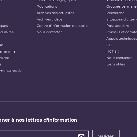
ôle
Dossiers pédagogiques
Relations internat
Publications
Groupes permanen
Archives des actualités
Recherche
Archives vidéos
Situations d'urgen
iques
Centre d'information du public
Post-accident
dulaires
Nous contacter
Conseils et comit
Appuis techniques
FAS
CLI
amanville
HCTISN
rainte
Nous contacter
e
Liens utiles
émentaires de
ner à nos lettres d'information
 de
etter
Valider