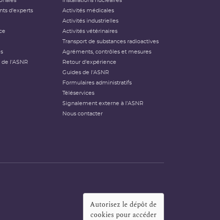
ionales
Installations nucléaires
ts d'experts
Activités médicales
Activités industrielles
ce
Activités vétérinaires
Transport de substances radioactives
és
Agréments, contrôles et mesures
 de l'ASNR
Retour d'expérience
Guides de l'ASNR
Formulaires administratifs
Téléservices
Signalement externe à l'ASNR
Nous contacter
Autorisez le dépôt de
cookies pour accéder