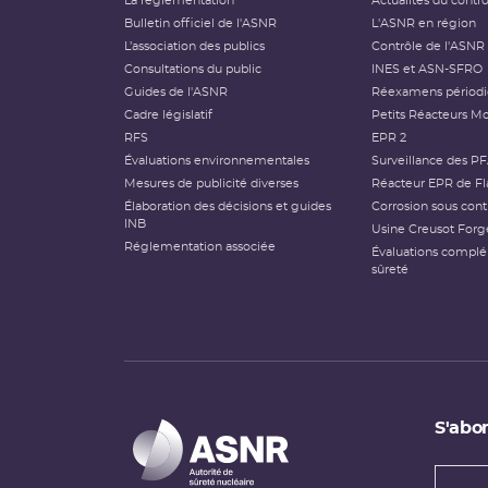
La réglementation
Actualités du contr
Bulletin officiel de l'ASNR
L'ASNR en région
L’association des publics
Contrôle de l'ASNR
Consultations du public
INES et ASN-SFRO
Guides de l'ASNR
Réexamens périod
Cadre législatif
Petits Réacteurs Mo
RFS
EPR 2
Évaluations environnementales
Surveillance des P
Mesures de publicité diverses
Réacteur EPR de Fl
Élaboration des décisions et guides
Corrosion sous cont
INB
Usine Creusot Forg
Réglementation associée
Évaluations compl
sûreté
S'abon
Types
newsl