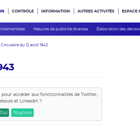
ON
CONTRÔLE
INFORMATION
AUTRES ACTIVITÉS
ESPACE 
e site
ronnementales
Mesures de publicité diverses
Élaboration des décisi
Circulaire du 12 août 1943
1943
s pour accéder aux fonctionnalités de
Twitter,
ebook et LinkedIn
?
Oui
Toujours