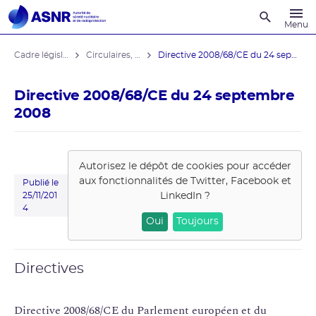
Recherche
Menu
Cadre législatif
Circulaires, directives, instructions
Directive 2008/68/CE du 24 septembre ...
Directive 2008/68/CE du 24 septembre
2008
Autorisez le dépôt de cookies pour accéder
aux fonctionnalités de
Twitter, Facebook et
Publié le
LinkedIn
?
25/11/201
4
Oui
Toujours
Directives
Directive 2008/68/CE du Parlement européen et du