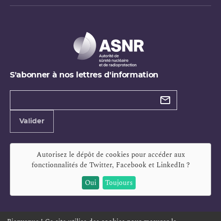
S'abonner à nos lettres d'information
Types de
newsletter
Adresse
Valider
e-
mail
Autorisez le dépôt de cookies pour accéder aux
fonctionnalités de
Twitter, Facebook et LinkedIn
?
Oui
Toujours