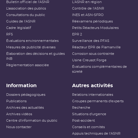
Bulletin officiel de l'ASNR
L'ASNR en région
L’association des publics
Contrôle de l'ASNR
Consultations du public
INES et ASN-SFRO
Guides de l'ASNR
Réexamens périodiques
Cadre législatif
Petits Réacteurs Modulaires
RFS
EPR 2
Évaluations environnementales
Surveillance des PFAS
Mesures de publicité diverses
Réacteur EPR de Flamanville
Élaboration des décisions et guides
Corrosion sous contrainte
INB
Usine Creusot Forge
Réglementation associée
Évaluations complémentaires de
sûreté
Information
Autres activités
Dossiers pédagogiques
Relations internationales
Publications
Groupes permanents d'experts
Archives des actualités
Recherche
Archives vidéos
Situations d'urgence
Centre d'information du public
Post-accident
Nous contacter
Conseils et comités
Appuis techniques de l'ASNR