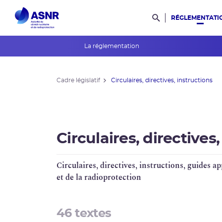
RÉGLEMENTATI
Rechercher dans l
La réglementation
Bulletin officiel de l'ASNR
Cadre législatif
Circulaires, directives, instructions
L’association des publics
Consultations du public
Guides de l'ASNR
Circulaires, directives
Cadre législatif
Circulaires, directives, instructions, guides 
RFS
et de la
radioprotection
Évaluations environnementales
46 textes
Mesures de publicité diverses