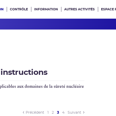
ON
CONTRÔLE
INFORMATION
AUTRES ACTIVITÉS
ESPACE 
e site
, instructions
applicables aux domaines de la
sûreté nucléaire
(current)
Précédent
1
2
3
4
Suivant