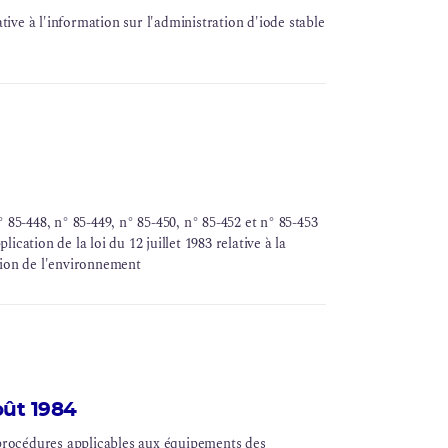
ve à l'information sur l'administration d'iode stable
 85-448, n° 85-449, n° 85-450, n° 85-452 et n° 85-453
lication de la loi du 12 juillet 1983 relative à la
tion de l'environnement
oût 1984
 procédures applicables aux équipements des