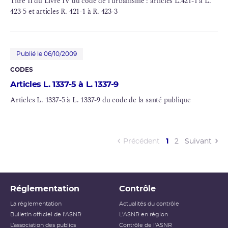
Titre II du Livre IV du code de l'urbanisme : articles L.421-1 à L.
423-5 et articles R. 421-1 à R. 423-3
Publié le 06/10/2009
CODES
Articles L. 1337-5 à L. 1337-9
Articles L. 1337-5 à L. 1337-9 du code de la santé publique
(current)
Précédent
1
2
Suivant
Réglementation
Contrôle
La réglementation
Actualités du contrôle
Bulletin officiel de l'ASNR
L'ASNR en région
L’association des publics
Contrôle de l'ASNR