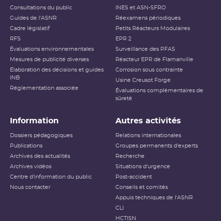
Consultations du public
INES et ASN-SFRO
Guides de l'ASNR
Réexamens périodiques
Cadre législatif
Petits Réacteurs Modulaires
RFS
EPR 2
Évaluations environnementales
Surveillance des PFAS
Mesures de publicité diverses
Réacteur EPR de Flamanville
Élaboration des décisions et guides
Corrosion sous contrainte
INB
Usine Creusot Forge
Réglementation associée
Évaluations complémentaires de
sûreté
Information
Autres activités
Dossiers pédagogiques
Relations internationales
Publications
Groupes permanents d'experts
Archives des actualités
Recherche
Archives vidéos
Situations d'urgence
Centre d'information du public
Post-accident
Nous contacter
Conseils et comités
Appuis techniques de l'ASNR
CLI
HCTISN