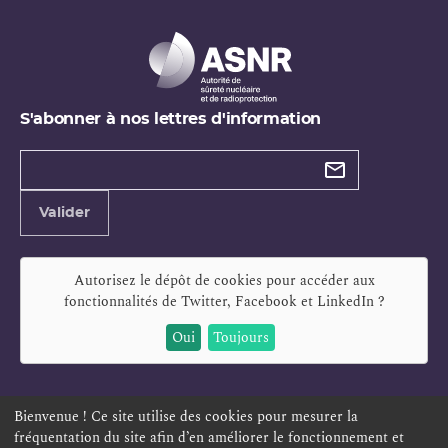
S'abonner à nos lettres d'information
Types de
newsletter
Adresse
Valider
e-
mail
Autorisez le dépôt de cookies pour accéder aux
fonctionnalités de
Twitter, Facebook et LinkedIn
?
Oui
Toujours
Bienvenue ! Ce site utilise des cookies pour mesurer la
fréquentation du site afin d’en améliorer le fonctionnement et
ESPACE PERSONNEL
OFFRES D'EMPLOI
SIGNALEMENT