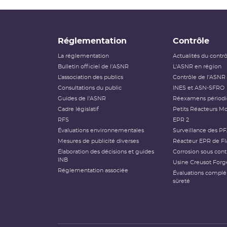
Réglementation
Contrôle
La réglementation
Actualités du contr
Bulletin officiel de l'ASNR
L'ASNR en région
L’association des publics
Contrôle de l'ASNR
Consultations du public
INES et ASN-SFRO
Guides de l'ASNR
Réexamens périod
Cadre législatif
Petits Réacteurs Mo
RFS
EPR 2
Évaluations environnementales
Surveillance des P
Mesures de publicité diverses
Réacteur EPR de Fl
Élaboration des décisions et guides
Corrosion sous cont
INB
Usine Creusot Forg
Réglementation associée
Évaluations compl
sûreté