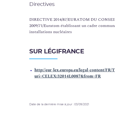
Directives
DIRECTIVE 2014/87/EURATOM DU CONSEIL du 8
2009/71/Euratom établissant un cadre communa
installations nucléaires
SUR LÉGIFRANCE
http://eur-lex.europa.eu/legal-content/FR
uri=CELEX:32014L0087&from=FR
Date de la dernière mise à jour : 03/09/2021