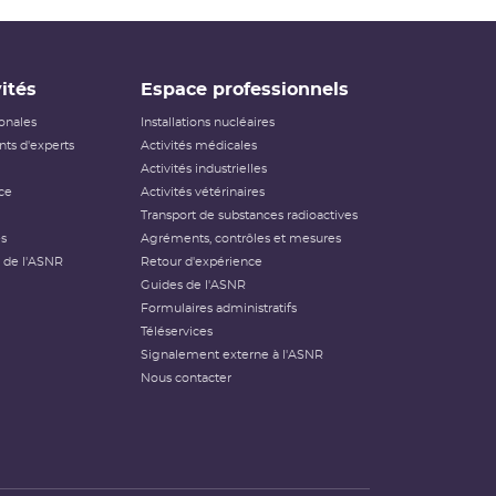
ités
Espace professionnels
ionales
Installations nucléaires
ts d'experts
Activités médicales
Activités industrielles
ce
Activités vétérinaires
Transport de substances radioactives
és
Agréments, contrôles et mesures
 de l'ASNR
Retour d'expérience
Guides de l'ASNR
Formulaires administratifs
Téléservices
Signalement externe à l'ASNR
Nous contacter