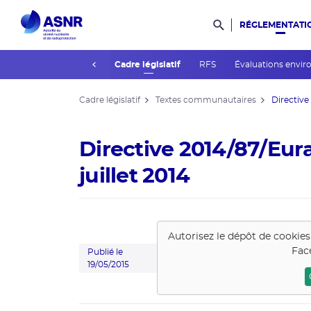
RÉGLEMENTATI
Rechercher dans l
prev
lic
Guides de l'ASNR
Cadre législatif
RFS
Évaluations envi
Cadre législatif
Textes communautaires
Directive
Directive 2014/87/Eur
juillet 2014
Autorisez le dépôt de cookie
Fac
Publié le
19/05/2015