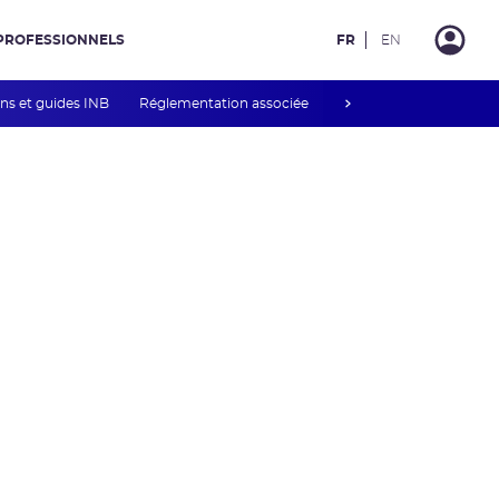
PROFESSIONNELS
FR
EN
next
ons et guides INB
Réglementation associée