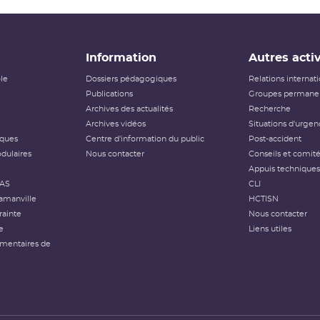
Information
Autres activ
ôle
Dossiers pédagogiques
Relations internat
Publications
Groupes permanen
Archives des actualités
Recherche
Archives vidéos
Situations d'urgen
iques
Centre d'information du public
Post-accident
dulaires
Nous contacter
Conseils et comit
Appuis techniques
FAS
CLI
amanville
HCTISN
rainte
Nous contacter
e
Liens utiles
émentaires de