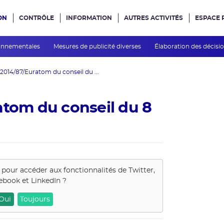
ON
CONTRÔLE
INFORMATION
AUTRES ACTIVITÉS
ESPACE 
e site
ronnementales
Mesures de publicité diverses
Élaboration des décisi
 2014/87/Euratom du conseil du ...
atom du conseil du 8
s pour accéder aux fonctionnalités de
Twitter,
ebook et LinkedIn
?
Oui
Toujours