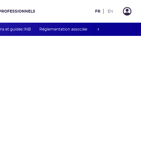
PROFESSIONNELS
FR
EN
next
ons et guides INB
Réglementation associée