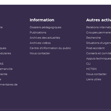
Information
Autres activ
ôle
Dossiers pédagogiques
Relations internat
Publications
Groupes permanen
Archives des actualités
Recherche
Archives vidéos
Situations d'urgen
iques
Centre d'information du public
Post-accident
dulaires
Nous contacter
Conseils et comit
Appuis techniques
FAS
CLI
amanville
HCTISN
rainte
Nous contacter
e
Liens utiles
émentaires de