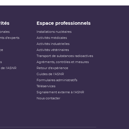
ités
Espace professionnels
ionales
Installations nucléaires
ts d'experts
Activités médicales
Activités industrielles
ce
Activités vétérinaires
Transport de substances radioactives
és
Agréments, contrôles et mesures
 de l'ASNR
Retour d'expérience
Guides de l'ASNR
Formulaires administratifs
Téléservices
Signalement externe à l'ASNR
Nous contacter