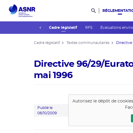
RÉGLEMENTATI
Rechercher dans l
prev
lic
Guides de l'ASNR
Cadre législatif
RFS
Évaluations envi
Cadre législatif
Textes communautaires
Directive
Directive 96/29/Eurat
mai 1996
Autorisez le dépôt de cookie
Fac
Publié le
06/10/2009