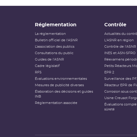
Réglementation
Contrôle
La réglementation
Actualités du contr
Bulletin officiel de l'ASNR
L'ASNR en région
L’association des publics
Contrôle de l'ASNR
Consultations du public
INES et ASN-SFRO
Guides de l'ASNR
Réexamens périod
Cadre législatif
Petits Réacteurs Mo
RFS
EPR 2
Évaluations environnementales
Surveillance des P
Mesures de publicité diverses
Réacteur EPR de Fl
Élaboration des décisions et guides
Corrosion sous cont
INB
Usine Creusot Forg
Réglementation associée
Évaluations compl
sûreté