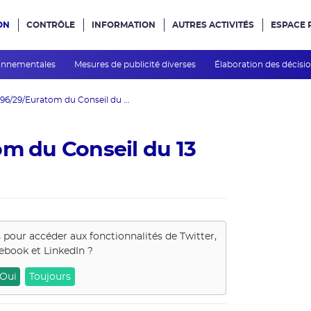
ON
CONTRÔLE
INFORMATION
AUTRES ACTIVITÉS
ESPACE 
e site
ronnementales
Mesures de publicité diverses
Élaboration des décisi
 96/29/Euratom du Conseil du ...
om du Conseil du 13
s pour accéder aux fonctionnalités de
Twitter,
ebook et LinkedIn
?
Oui
Toujours