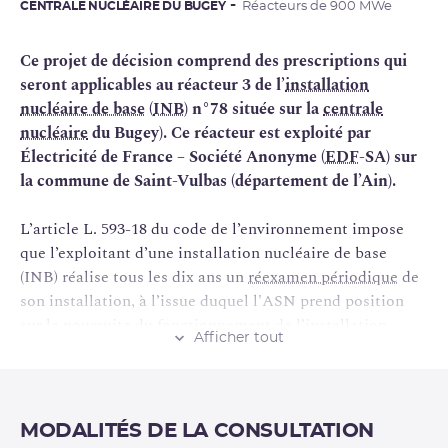
CENTRALE NUCLÉAIRE DU BUGEY
Réacteurs de 900 MWe
Ce projet de décision comprend des prescriptions qui
seront applicables au réacteur 3 de l’
installation
nucléaire de base
(
INB
) n°78 située sur la
centrale
nucléaire
du Bugey). Ce réacteur est exploité par
Électricité de France – Société Anonyme (
EDF
-SA) sur
la commune de Saint-Vulbas (département de l’Ain).
L’article L. 593-18 du code de l’environnement impose
que l’exploitant d’une installation nucléaire de base
(INB) réalise tous les dix ans un
réexamen périodique
de
son installation, à l’issue duquel l'ASN prend position
sur la poursuite du fonctionnement de l’installation.
Afficher tout
Le réexamen périodique comprend deux aspects :
l’examen de conformité et la réévaluation de sûreté. Il
permet d’une part, d’examiner en profondeur la situation
MODALITÉS DE LA CONSULTATION
de l’installation afin de vérifier qu’elle respecte bien