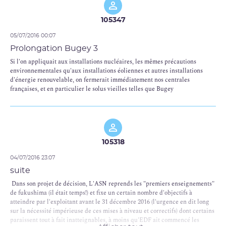
105347
05/07/2016 00:07
Prolongation Bugey 3
Si l'on appliquait aux installations nucléaires, les mêmes précautions
environnementales qu'aux installations éoliennes et autres installations
d'énergie renouvelable, on fermerait immédiatement nos centrales
françaises, et en particulier le solus vieilles telles que Bugey
105318
04/07/2016 23:07
suite
Dans son projet de décision, L'ASN reprends les "premiers enseignements"
de fukushima (il était temps!) et fixe un certain nombre d'objectifs à
atteindre par l'exploitant avant le 31 décembre 2016 (l'urgence en dit long
sur la nécessité impérieuse de ces mises à niveau et correctifs) dont certains
paraissent tout à fait inatteignables, à moins qu'EDF ait commencé les