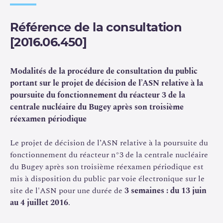
l’ensemble des règles qui lui sont applicables (examen de
conformité), et, d’autre part, d’améliorer son niveau de
Référence de la consultation
sûreté au regard des exigences applicables à des
[2016.06.450]
installations présentant des objectifs et des pratiques de
sûreté plus récents et en prenant en compte l’évolution
des connaissances ainsi que le retour d’expérience
Modalités de la procédure de consultation du public
national et international (réévaluation de sûreté). Le
portant sur le projet de décision de l’ASN relative à la
réexamen périodique permet également de vérifier que
poursuite du fonctionnement du réacteur 3 de la
les différents phénomènes de vieillissement des
centrale nucléaire du Bugey après son troisième
installations seront maîtrisés pendant une période
réexamen périodique
minimale de dix années supplémentaires.
Le projet de décision de l’ASN relative à la poursuite du
Au vu de son analyse du bilan du troisième réexamen
fonctionnement du réacteur n°3 de la centrale nucléaire
périodique du réacteur n°3 de la centrale nucléaire du
du Bugey après son troisième réexamen périodique est
Bugey et des contrôles réalisés par ses équipes, l’ASN
mis à disposition du public par voie électronique sur le
considère qu’il est nécessaire d’encadrer la poursuite de
site de l'ASN pour une durée de
3 semaines : du 13 juin
son fonctionnement par des prescriptions
au 4 juillet 2016
.
complémentaires visant à renforcer son niveau de sûreté.