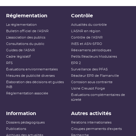
Réglementation
Contrôle
La réglementation
Actualités du contrôle
Bulletin officiel de l'ASNR
L'ASNR en région
L’association des publics
Contrôle de l'ASNR
Consultations du public
INES et ASN-SFRO
Guides de l'ASNR
Réexamens périodiques
Cadre législatif
Petits Réacteurs Modulaires
RFS
EPR 2
Évaluations environnementales
Surveillance des PFAS
Mesures de publicité diverses
Réacteur EPR de Flamanville
Élaboration des décisions et guides
Corrosion sous contrainte
INB
Usine Creusot Forge
Réglementation associée
Évaluations complémentaires de
sûreté
Information
Autres activités
Dossiers pédagogiques
Relations internationales
Publications
Groupes permanents d'experts
Archives des actualités
Recherche