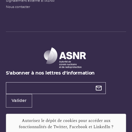
Signalement externe à l'ASNR
Nous contacter
S'abonner à nos lettres d'information
Types de
newsletter
Adresse
Valider
e-
mail
Autorisez le dépôt de cookies pour accéder aux
fonctionnalités de
Twitter, Facebook et LinkedIn
?