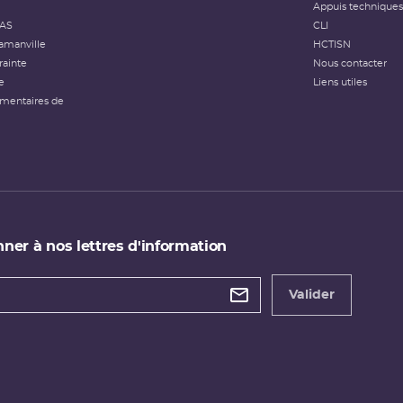
Appuis techniques
FAS
CLI
amanville
HCTISN
rainte
Nous contacter
e
Liens utiles
émentaires de
ner à nos lettres d'information
 de
etter
Valider
e