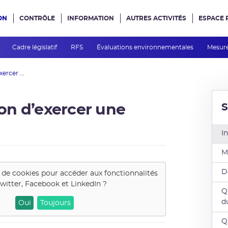
ON
CONTRÔLE
INFORMATION
AUTRES ACTIVITÉS
ESPACE 
e site
Cadre législatif
RFS
Évaluations environnementales
Mesure
rcer ...
S
on d’exercer une
I
M
D
 de cookies pour accéder aux fonctionnalités
witter, Facebook et LinkedIn
?
Q
d
Oui
Toujours
Q