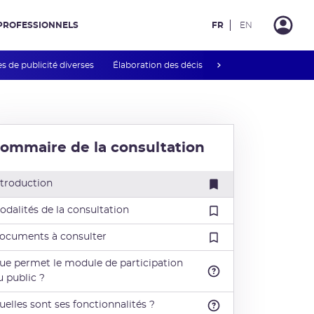
PROFESSIONNELS
FR
EN
next
s de publicité diverses
Élaboration des décisions et guides INB
Rég
ommaire de la consultation
ntroduction
odalités de la consultation
ocuments à consulter
ue permet le module de participation
u public ?
uelles sont ses fonctionnalités ?