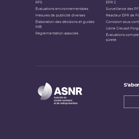
RFS
EPR 2
Évaluations environnementales
Surveillance des P
Mesures de publicité diverses
Réacteur EPR de Fl
Élaboration des décisions et guides
Corrosion sous cont
INB
Usine Creusot Forg
Réglementation associée
Évaluations compl
sûreté
S'abon
Types
newsl
Adress
e-
mail