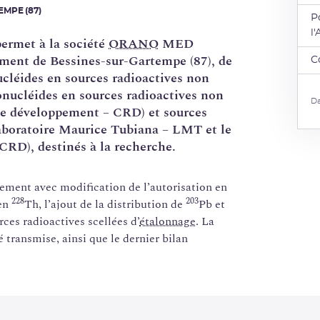
MPE (87)
P
l
permet à la société
ORANO
MED
nt de Bessines-sur-Gartempe (87), de
C
ucléides en sources radioactives non
dionucléides en sources radioactives non
Da
 de développement – CRD) et sources
 laboratoire Maurice Tubiana – LMT et le
CRD), destinés à la recherche.
ement avec modification de l’autorisation en
228
203
 en
Th, l’ajout de la distribution de
Pb et
urces radioactives scellées d’
étalonnage
. La
 transmise, ainsi que le dernier bilan