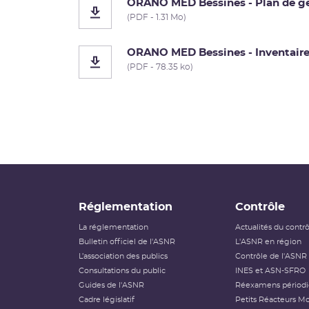
ORANO MED Bessines - Plan de ges
(PDF - 1.31 Mo)
ORANO MED Bessines - Inventaire 
(PDF - 78.35 ko)
Réglementation
Contrôle
La réglementation
Actualités du contr
Bulletin officiel de l'ASNR
L'ASNR en région
L’association des publics
Contrôle de l'ASNR
Consultations du public
INES et ASN-SFRO
Guides de l'ASNR
Réexamens périod
Cadre législatif
Petits Réacteurs Mo