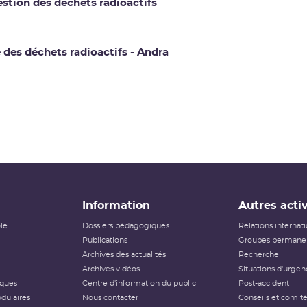
tion des déchets radioactifs
des déchets radioactifs - Andra
Information
Autres activ
ôle
Dossiers pédagogiques
Relations internat
Publications
Groupes permanen
Archives des actualités
Recherche
Archives vidéos
Situations d'urgen
iques
Centre d'information du public
Post-accident
dulaires
Nous contacter
Conseils et comit