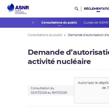
RÉGLEMENTATI
Rechercher dans l
prev
L’association des publics
Consultations du public
Guides de l'ASNR
Consultations du public
Demande d’autorisation d’exe
Demande d’autorisati
activité nucléaire
Autorisez le dépôt
de
T
Consultation du
02/07/2026 au 16/07/2026