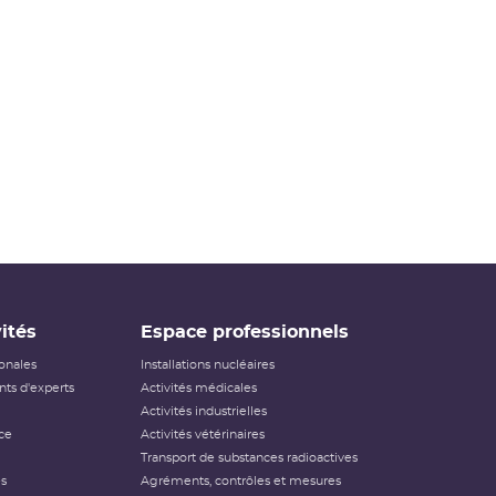
ités
Espace professionnels
ionales
Installations nucléaires
ts d'experts
Activités médicales
Activités industrielles
ce
Activités vétérinaires
Transport de substances radioactives
és
Agréments, contrôles et mesures