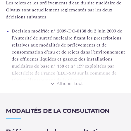
Les rejets et les prélèvements d’eau du site nucléaire de
Civaux sont actuellement réglementés par les deux
décisions suivantes :
Décision modifiée n° 2009-DC-0138 du 2 juin 2009 de
l’Autorité de sureté nucléaire fixant les prescriptions
relatives aux modalités de prélèvements et de
consommation d’eau et de rejets dans l’environnement
des effluents liquides et gazeux des installations
nucléaires de base n° 158 et n° 159 exploitées par
Electricité de France (
EDF
-SA) sur la commune de
Civaux (département de la Vienne)
Afficher tout
Décision modifiée n°2009-DC-0139 du 2 juin 2009 de
l’Autorité de
sûreté nucléaire
fixant les limites de
rejets dans l’environnement des effluents liquides et
gazeux des installations nucléaires de base n° 158 et
MODALITÉS DE LA CONSULTATION
n°159 exploitées par Électricité de France (EDF-SA)
sur la commune de Civaux (département de la Vienne)