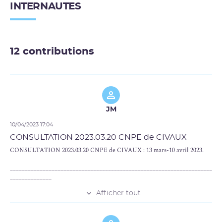
Cette consultation intervient dans le cadre de
INTERNAUTES
l’instruction de ce dossier par l’Autorité de sûreté
nucléaire qui pourra conduire à l’adoption des décisions
relatives aux demandes formulées par EDF dans ce
dossier.
12 contributions
JM
10/04/2023 17:04
CONSULTATION 2023.03.20 CNPE de CIVAUX
CONSULTATION 2023.03.20 CNPE de CIVAUX : 13 mars-10 avril 2023.
____________________________________________________________________
______________
Afficher tout
Cette consultation appelle de notre part les remarques et questions
suivantes, qui ne sont pas exhaustives :