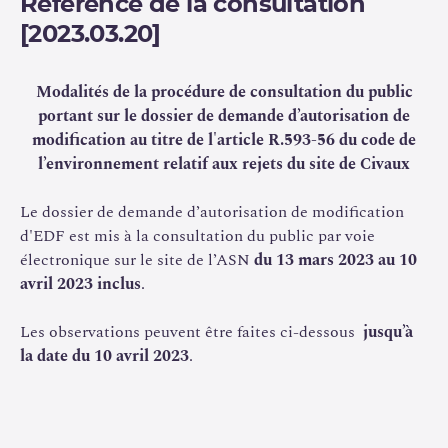
Référence de la consultation
L’ASN a reçu le 30 janvier 2019 un dossier de demande
[2023.03.20]
d’autorisation déposée par EDF au titre de l’article 26 du
décret n° 2007-1557 du 2 novembre 2007 modifié,
Modalités de la procédure de consultation du public
désormais codifié à l’article R593-56 du code de
portant sur le dossier de demande d’autorisation de
l’environnement. Des demandes de compléments ont été
modification au titre de l'article R.593-56 du code de
adressées à EDF dans le cadre de l’instruction menée par
l’environnement relatif aux rejets du site de Civaux
l’ASN, demandes qui ont abouties en octobre 2022 à une
mise à jour du dossier déposée par EDF.
Le dossier de demande d’autorisation de modification
d'EDF est mis à la consultation du public par voie
Le dossier déposé par EDF comprend les principales
électronique sur le site de l’ASN
du 13 mars 2023 au 10
demandes de modification suivantes :
avril 2023 inclus
.
la mise en œuvre d’un traitement biocide par
Les observations peuvent être faites ci-dessous
jusqu’à
monochloramine et chloration massive à pH contrôlé
la date du 10 avril 2023
.
pour les réacteurs. Ces traitements sont nécessaires
pour la prévention des risques résultant de la
dispersion de micro-organismes pathogènes
(légionnelles) par les installations de refroidissement