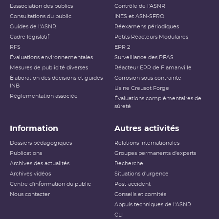
L’association des publics
Contrôle de l'ASNR
Consultations du public
INES et ASN-SFRO
Guides de l'ASNR
Réexamens périodiques
Cadre législatif
Petits Réacteurs Modulaires
RFS
EPR 2
Évaluations environnementales
Surveillance des PFAS
Mesures de publicité diverses
Réacteur EPR de Flamanville
Élaboration des décisions et guides
Corrosion sous contrainte
INB
Usine Creusot Forge
Réglementation associée
Évaluations complémentaires de
sûreté
Information
Autres activités
Dossiers pédagogiques
Relations internationales
Publications
Groupes permanents d'experts
Archives des actualités
Recherche
Archives vidéos
Situations d'urgence
Centre d'information du public
Post-accident
Nous contacter
Conseils et comités
Appuis techniques de l'ASNR
CLI