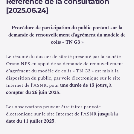
Référence de la consultation
l’industrie automobile et qui sont, successivement :
[2025.06.24]
deux essais de chute,
Procédure de participation du public portant sur la
une épreuve thermique,
demande de renouvellement d’agrément du modèle de
une épreuve d’immersion.
colis « TN G3 »
Le résumé du dossier de sûreté présenté par la société
Orano NPS en appui de sa demande de renouvellement
d’agrément du modèle de colis « TN G3 » est mis à la
disposition du public, par voie électronique sur le site
Internet de l’ASNR, pour
une durée de 15 jours, à
compter du 26 juin 2025.
Les observations peuvent être faites par voie
électronique sur le site Internet de l’ASNR
jusqu’à la
date du 11 juillet 2025.