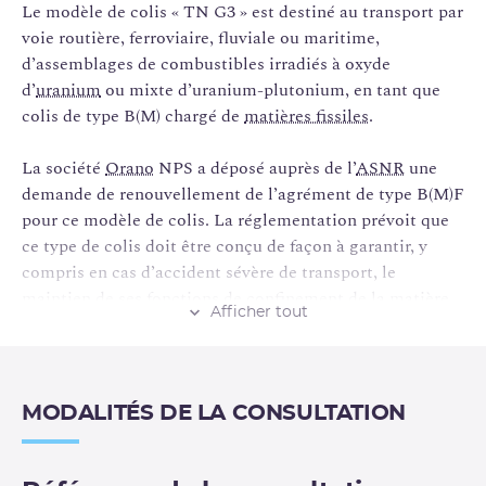
Le modèle de colis « TN G3 » est destiné au transport par
voie routière, ferroviaire, fluviale ou maritime,
d’assemblages de combustibles irradiés à oxyde
d’
uranium
ou mixte d’uranium-plutonium, en tant que
colis de type B(M) chargé de
matières fissiles
.
La société
Orano
NPS a déposé auprès de l’
ASNR
une
demande de renouvellement de l’agrément de type B(M)F
pour ce modèle de colis. La réglementation prévoit que
ce type de colis doit être conçu de façon à garantir, y
compris en cas d’accident sévère de transport, le
maintien de ses fonctions de
confinement
de la matière
Afficher tout
radioactive, de protection radiologique et de
sous-
criticité
(maintien des conditions de sûreté permettant
d’éviter le démarrage intempestif d’une
réaction
nucléaire
en chaîne).
MODALITÉS DE LA CONSULTATION
L’accident sévère est simulé par des épreuves
réglementaires, équivalentes aux essais de choc de