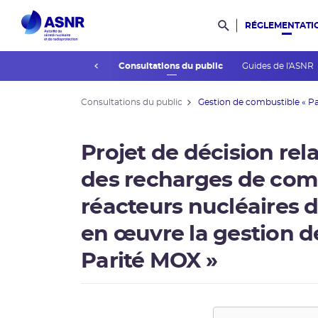
RÉGLEMENTATI
Rechercher dans l
prev
’association des publics
Consultations du public
Guides de l'ASNR
Consultations du public
Gestion de combustible « Par
Projet de décision relat
des recharges de comb
réacteurs nucléaires
en œuvre la gestion d
Parité MOX »