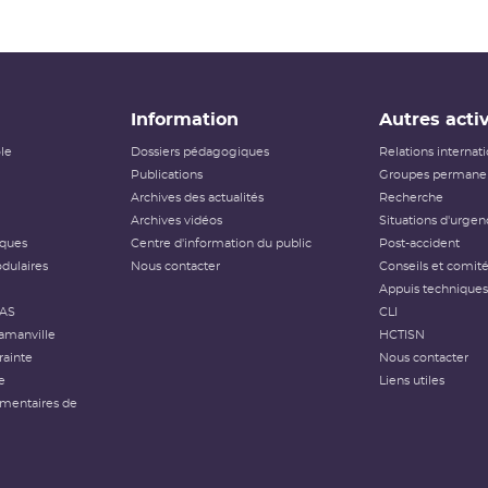
Information
Autres activ
ôle
Dossiers pédagogiques
Relations internat
Publications
Groupes permanen
Archives des actualités
Recherche
Archives vidéos
Situations d'urgen
iques
Centre d'information du public
Post-accident
dulaires
Nous contacter
Conseils et comit
Appuis techniques
FAS
CLI
amanville
HCTISN
rainte
Nous contacter
e
Liens utiles
émentaires de