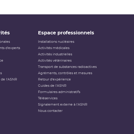
ités
Espace professionnels
ionales
Installations nucléaires
ts d'experts
Activités médicales
Activités industrielles
ce
Activités vétérinaires
Transport de substances radioactives
és
Agréments, contrôles et mesures
 de l'ASNR
Retour d'expérience
Guides de l'ASNR
Formulaires administratifs
Téléservices
Signalement externe à l'ASNR
Nous contacter