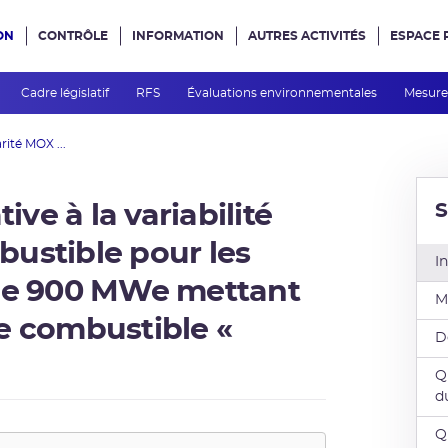
ON
CONTRÔLE
INFORMATION
AUTRES ACTIVITÉS
ESPACE 
e site
Cadre législatif
RFS
Évaluations environnementales
Mesures
ité MOX ...
S
ive à la variabilité
ustible pour les
I
 de 900 MWe mettant
M
e combustible «
D
Q
d
Q