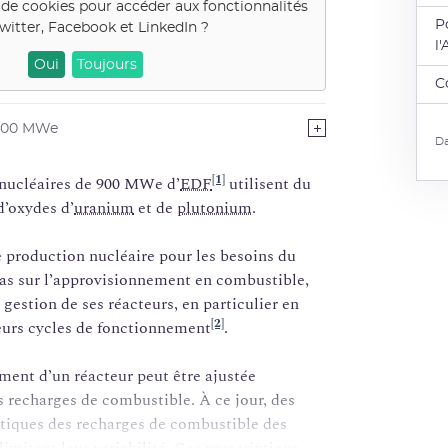
 de cookies pour accéder aux fonctionnalités
P
witter, Facebook et LinkedIn
?
l
Oui
Toujours
C
 900 MWe
Da
[1]
onucléaires de 900 MWe d’
EDF
utilisent du
d’oxydes d’
uranium
et de
plutonium
.
e production nucléaire pour les besoins du
léas sur l’approvisionnement en combustible,
gestion de ses réacteurs, en particulier en
[2]
 leurs cycles de fonctionnement
.
ment d’un réacteur peut être ajustée
s recharges de combustible. À ce jour, des
stiques des recharges de combustible des