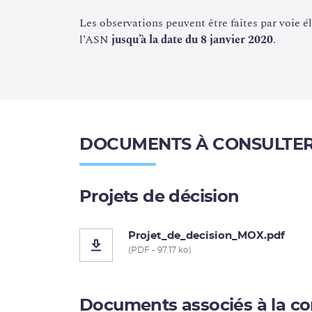
Les observations peuvent être faites par voie él
_________________
l’ASN
jusqu’à la date du 8 janvier 2020
.
[1]
Sont concernés les réacteurs des centrales nucléaires du Tr
Saint-Laurent-des-Eaux B et les réacteurs 1 et 2 de la
centrale 
[2]
Un cycle de fonctionnement dure généralement environ un 
« MOX ».
[3]
La demande d’EDF de modification des rapports de sûreté d
DOCUMENTS À CONSULTE
président de l’ASN autorisant cette modification sont mis à la 
[4]
Décision n° 2015-DC-0532 de l’Autorité de
sûreté nucléaire
installations nucléaires de base
Projets de décision
Projet_de_decision_MOX.pdf
(PDF - 97.17 ko)
Documents associés à la co