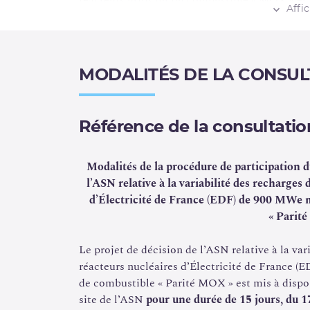
réacteurs utilisant du combustible « MOX » et l
Affi
contraignent en particulier EDF à ne pas pouv
différant de la constitution nominale et encad
EDF a demandé à l’ASN d’étendre les possibilit
MODALITÉS DE LA CONSUL
recharges de combustible pour les réacteurs 
et de la durée des cycles de fonctionnement. C
[
rapport de sûreté
des installations concernées
Référence de la consultation
modification de prescriptions de l’ASN.
Le projet de décision soumis à la consultation 
Modalités de la procédure de participation du
prescriptions de l’ASN encadrant le contenu et 
l’ASN relative à la variabilité des recharges
utilisant du combustible « MOX », ces éléments
d’Électricité de France (EDF) de 900 MWe m
de sûreté des installations concernées, en cohé
« Parit
[4]
contenu des rapports de sûreté
. Les modifica
sont soumis à autorisation de l’ASN. La deman
Le projet de décision de l’ASN relative à la va
sûreté des installations concernées et le proje
réacteurs nucléaires d’Électricité de France 
cette modification sont mis à la disposition du
de combustible « Parité MOX » est mis à dispos
site de l’ASN
pour une durée de 15 jours,
du 1