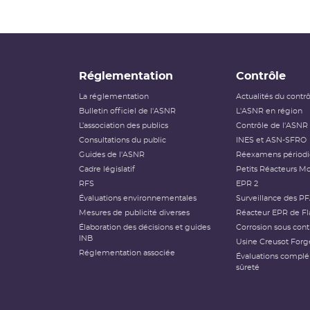
Réglementation
Contrôle
La réglementation
Actualités du contr
Bulletin officiel de l'ASNR
L'ASNR en région
L’association des publics
Contrôle de l'ASNR
Consultations du public
INES et ASN-SFRO
Guides de l'ASNR
Réexamens périod
Cadre législatif
Petits Réacteurs Mo
RFS
EPR 2
Évaluations environnementales
Surveillance des P
Mesures de publicité diverses
Réacteur EPR de Fl
Élaboration des décisions et guides
Corrosion sous cont
INB
Usine Creusot Forg
Réglementation associée
Évaluations compl
sûreté