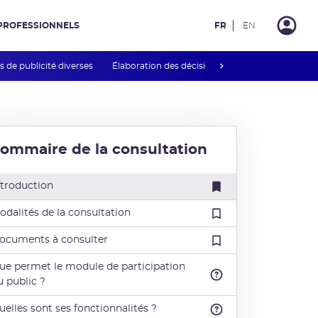
PROFESSIONNELS
FR
EN
next
 de publicité diverses
Élaboration des décisions et guides INB
Rég
ommaire de la consultation
ntroduction
odalités de la consultation
ocuments à consulter
ue permet le module de participation
u public ?
uelles sont ses fonctionnalités ?