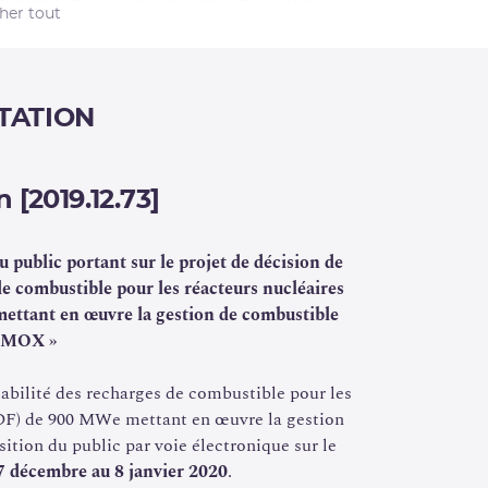
imitent leur variabilité. Ces prescriptions
cher tout
oir enchaîner des recharges de combustible
rent la durée des cycles de fonctionnement.
és de variation de la constitution des
TATION
de 900 MWe utilisant du combustible « MOX »
ette demande conduit EDF à faire évoluer le
3]
et nécessite, pour pouvoir être autorisée, la
 [2019.12.73]
du public a pour objet de supprimer les
 public portant sur le projet de décision de
la variabilité des recharges des réacteurs
 de combustible pour les réacteurs nucléaires
 étant destinés à être encadrés par le rapport
ettant en œuvre la gestion de combustible
rence avec la décision de l’ASN relative au
é MOX »
tions de ces éléments du rapport de sûreté
de d’EDF de modification des rapports de
riabilité des recharges de combustible pour les
t de décision du président de l’ASN autorisant
(EDF) de 900 MWe mettant en œuvre la gestion
 public ci-dessous.
ition du public par voie électronique sur le
7 décembre au 8 janvier 2020
.