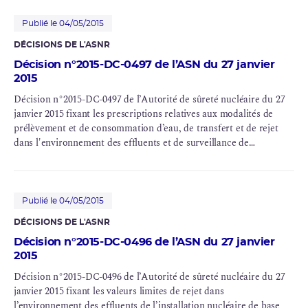
Ces projets de décisions encadrent :
Publié le 04/05/2015
DÉCISIONS DE L'ASNR
des évolutions concernant la surveillance
Décision n°2015-DC-0497 de l’ASN du 27 janvier
environnementale du site AREVA NC du Tricastin : le
2015
déplacement de balises de mesures, le remplacement
Décision n°2015-DC-0497 de l’Autorité de sûreté nucléaire du 27
de dosimètres, l’ajout d’un
dosimètre
au nord du site,
janvier 2015 fixant les prescriptions relatives aux modalités de
la modification du seuil d’alerte pour l’activité
bêta
prélèvement et de consommation d’eau, de transfert et de rejet
globale des filtres piégeant les aérosols
dans l'environnement des effluents et de surveillance de
l’environnement de l’installation nucléaire de base n°105, exploitée
atmosphériques, la modification de la fréquence des
par AREVA NC dans les communes de Pierrelatte et Saint-Paul-
mesures de pH et de la résistivité de la nappe, l’ajout
Trois-Châteaux (département de la Drôme) en PJ 2 , en
de 5 piézomètres pour renforcer la surveillance de la
supprimant la mention « en attente d’homologation de la décision
Publié le 04/05/2015
nappe phréatique au sud du site, l’harmonisation du
n°2015-DC-0496 de l’Autorité de sûreté nucléaire du 27 janvier
référentiel et des fréquences de prélèvements entre les
DÉCISIONS DE L'ASNR
2015
installations du site du Tricastin ;
Décision n°2015-DC-0496 de l’ASN du 27 janvier
2015
des modifications de certaines valeurs limites et
Décision n°2015-DC-0496 de l’Autorité de sûreté nucléaire du 27
modalités de rejets liées à l’arrêt définitif des
janvier 2015 fixant les valeurs limites de rejet dans
procédés de traitement et de fluoration de l’
uranium
l’environnement des effluents de l’installation nucléaire de base