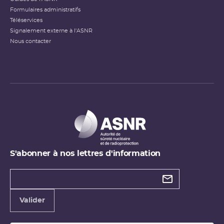
Formulaires administratifs
Téléservices
Signalement externe à l'ASNR
Nous contacter
S'abonner à nos lettres d'information
Types de
newsletter
Adresse
Valider
e-
mail