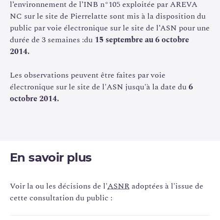
l’environnement de l’INB n°105 exploitée par AREVA
des prescriptions réglementant les prélèvements d’eau et
NC sur le site de Pierrelatte sont mis à la disposition du
les rejets d’effluents du site pour les mettre à jour
public par voie électronique sur le site de l’ASN pour une
conformément aux dispositions introduites par la loi n°
durée de 3 semaines :du
15 septembre au 6 octobre
2006-686 du 13 juin 2006 (dite loi
TSN
) codifiée dans le
2014.
code de l’environnement (article L. 591-1 et suivants) et
son décret d’application n° 2007-1557 du 2 novembre
Les observations peuvent être faites par voie
2007modifié relatif aux installations nucléaires de base et
électronique sur le site de l'ASN jusqu'à la date du
6
au contrôle, en matière de
sûreté nucléaire
, du transport
octobre 2014.
de substances radioactives. Les arrêtés et décisions
actuels seront remplacés par :
une décision fixant les limites de rejet dans
l’environnement soumise à l’homologation du
En savoir plus
ministre chargé de la sûreté nucléaire,
et une décision définissant les prescriptions relatives
Voir la ou les décisions de l'
ASNR
adoptées à l'issue de
aux modalités de rejets d’effluents, de prélèvements et
cette consultation du public :
de consommation d’eau et de surveillance de
l’environnement.