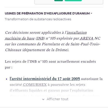
USINES DE PRÉPARATION D'HEXAFLUORURE D'URANIUM
Transformation de substances radioactives
Ces décisions seront applicables à l’
installation
nucléaire de base
(
INB
) n°105 exploitée par
AREVA
NC
sur les communes de Pierrelatte et de Saint-Paul-Trois-
Châteaux (département de la Drôme).
Les rejets de l’INB n°105 sont actuellement encadrés
par :
l’arrêté interministériel du 17 août 2005
autorisant la
société
COMURHEX
à poursuivre les rejets
d'effluents liquides et gazeux pour l'exploitation
d'une usine de préparation d'hexafluorure d'
uranium
Afficher tout
sur le site du Tricastin ;