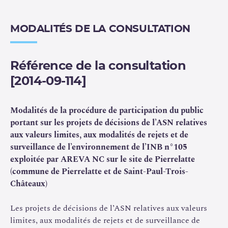
la décision n° 2007-DC-0079 de l’Autorité de sûreté
nucléaire du 4 décembre 2007 fixant les limites de
rejet dans l’environnement en tritium et carbone 14
MODALITÉS DE LA CONSULTATION
des effluents gazeux et liquides de
l'installation
nucléaire de base n° 105, exploitée par la société
COMURHEX sur les communes de Pierrelatte et de
Référence de la consultation
Saint Paul-Trois-Châteaux (Drôme) ;
[2014-09-114]
et la
décision n° 2007-DC-0080 de l’Autorité de
sûreté nucléaire du 4 décembre 2007 portant
Modalités de la procédure de participation du public
prescriptions relatives au transfert et au rejet dans
portant sur les projets de décisions de l’ASN relatives
l’environnement des effluents radioactifs contenant
aux valeurs limites, aux modalités de rejets et de
du tritium et du carbone 14, respectivement liquides
surveillance de l’environnement de l’INB n°105
et gazeux, de
l'installation nucléaire de base n°105,
exploitée par AREVA NC sur le site de Pierrelatte
exploitée par la société pour la
conversion
de
(commune de Pierrelatte et de Saint-Paul-Trois-
l'uranium en métal et l'hexafluorure (COMURHEX)
Châteaux)
sur les communes de Pierrelatte et de Saint Paul-
Trois-Châteaux (Drôme).
Les projets de décisions de l’ASN relatives aux valeurs
limites, aux modalités de rejets et de surveillance de
Dans ces projets de décisions, l’ASN a revu l’ensemble