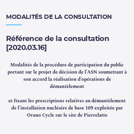
L’analyse du dossier d’Orano Cycle a permis à l’ASN
d’identifier la nécessité de compléter les dispositions du
MODALITÉS DE LA CONSULTATION
décret de démantèlement par plusieurs prescriptions
techniques.
Référence de la consultation
Le projet de décision, qui fait l’objet de la présente
[2020.03.16]
consultation du public, établit ainsi des prescriptions,
de manière échelonnée, relatives à des dispositions liées
au démantèlement.
Il soumet à l’autorisation de l’ASN le
Modalités de la procédure de participation du public
démantèlement de la cheminée « usine », les opérations
portant sur le projet de décision de l’ASN soumettant à
d’assainissement final des bâtiments et des aires
son accord la réalisation d’opérations de
d’entreposages et les opérations d’assainssement final
démantèlement
des sols. Il encadre les opérations de désentreposage des
aires 61 et 79, et présente également des dispositions
et fixant les prescriptions relatives au démantèlement
relatives à la maîtrise des risques liés à la
criticité
, à la
de l’installation nucléaire de base 105 exploitée par
maîtrise de la
radioprotection
des travailleurs, à la
Orano Cycle sur le site de Pierrelatte
gestion des sols et au suivi du démantèlement.