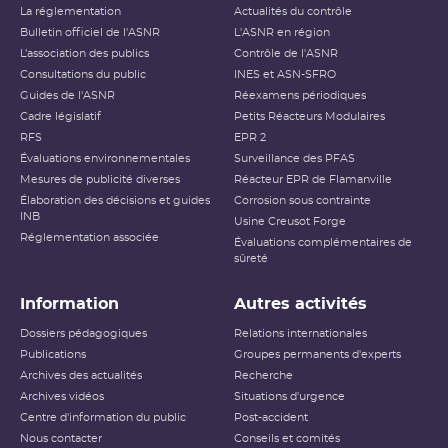
La réglementation
Actualités du contrôle
Bulletin officiel de l'ASNR
L'ASNR en région
L’association des publics
Contrôle de l'ASNR
Consultations du public
INES et ASN-SFRO
Guides de l'ASNR
Réexamens périodiques
Cadre législatif
Petits Réacteurs Modulaires
RFS
EPR 2
Évaluations environnementales
Surveillance des PFAS
Mesures de publicité diverses
Réacteur EPR de Flamanville
Élaboration des décisions et guides
Corrosion sous contrainte
INB
Usine Creusot Forge
Réglementation associée
Évaluations complémentaires de
sûreté
Information
Autres activités
Dossiers pédagogiques
Relations internationales
Publications
Groupes permanents d'experts
Archives des actualités
Recherche
Archives vidéos
Situations d'urgence
Centre d'information du public
Post-accident
Nous contacter
Conseils et comités