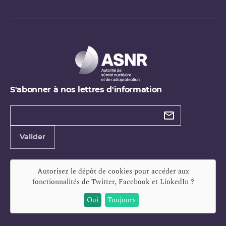
S'abonner à nos lettres d'information
Types de
newsletter
Adresse
Valider
e-
mail
Autorisez le dépôt de cookies pour accéder aux
fonctionnalités de
Twitter, Facebook et LinkedIn
?
Oui
Toujours