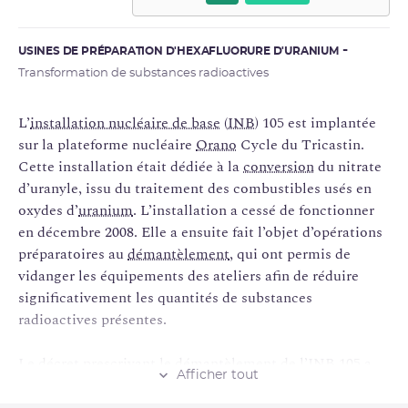
USINES DE PRÉPARATION D'HEXAFLUORURE D'URANIUM
Transformation de substances radioactives
L’
installation nucléaire de base
(
INB
) 105 est implantée
sur la plateforme nucléaire
Orano
Cycle du Tricastin.
Cette installation était dédiée à la
conversion
du nitrate
d’uranyle, issu du traitement des combustibles usés en
oxydes d’
uranium
. L’installation a cessé de fonctionner
en décembre 2008. Elle a ensuite fait l’objet d’opérations
préparatoires au
démantèlement
, qui ont permis de
vidanger les équipements des ateliers afin de réduire
significativement les quantités de substances
radioactives présentes.
Le décret prescrivant le démantèlement de l’INB 105 a
Afficher tout
été publié le 16 décembre 2019.