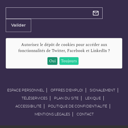
Types de
newsletter
Adresse
Valider
e-
mail
Autorisez le dépôt de cookies pour accéder aux
fonctionnalités de
Twitter, Facebook et LinkedIn
?
Oui
Toujours
ESPACE PERSONNEL
OFFRES D'EMPLOI
SIGNALEMENT
TÉLÉSERVICES
PLAN DU SITE
LEXIQUE
ACCESSIBILITÉ
POLITIQUE DE CONFIDENTIALITÉ
MENTIONS LÉGALES
CONTACT