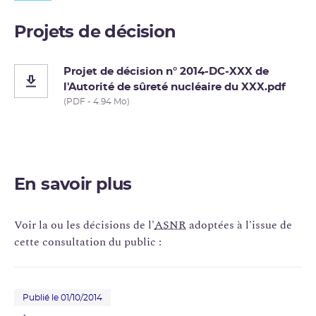
En savoir plus
Projets de décision
Décision de l'ASN prise à l'issue de cette
consultation du public :
Projet de décision n° 2014-DC-XXX de
l'Autorité de sûreté nucléaire du XXX.pdf
Décision n° 2014-DC-0460 de l'ASN du 23
(PDF - 4.94 Mo)
septembre 2014
Décision n° 2014-DC-0460 de l'Autorité de
sûreté nucléaire
du 23 septembre 2014 relative
aux modalités de mise en œuvre d’un système
d’autorisations internes dans les INB n° 93
(Georges Besse I), INB n° 105 (Comurhex), INB n°
En savoir plus
138 (IARU), INB n° 155 (TU5), INB n° 168 (Georges
Besse II) exploitées par des sociétés du groupe
Voir la ou les décisions de l'
ASNR
adoptées à l'issue de
AREVA situées sur le site du Tricastin
cette consultation du public :
Publié le 01/10/2014
En savoir plus