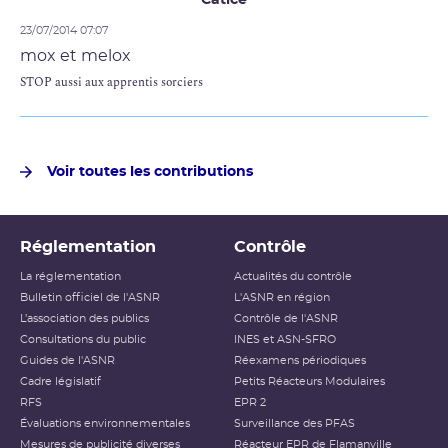
23/07/2014 07:07
mox et melox
STOP aussi aux apprentis sorciers
Voir toutes les contributions
Réglementation
Contrôle
La réglementation
Actualités du contrôle
Bulletin officiel de l'ASNR
L'ASNR en région
L’association des publics
Contrôle de l'ASNR
Consultations du public
INES et ASN-SFRO
Guides de l'ASNR
Réexamens périodiques
Cadre législatif
Petits Réacteurs Modulaires
RFS
EPR 2
Évaluations environnementales
Surveillance des PFAS
Mesures de publicité diverses
Réacteur EPR de Flamanville