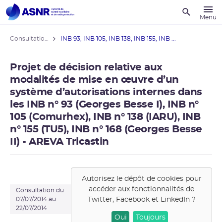
Recherche
Menu
Consultations du public
INB 93, INB 105, INB 138, INB 155, INB ...
Projet de décision relative aux
modalités de mise en œuvre d’un
système d’autorisations internes dans
les INB n° 93 (Georges Besse I), INB n°
105 (Comurhex), INB n° 138 (IARU), INB
n° 155 (TU5), INB n° 168 (Georges Besse
II) - AREVA Tricastin
Autorisez le dépôt de cookies pour
accéder aux fonctionnalités de
Consultation du
Twitter, Facebook et LinkedIn
?
07/07/2014 au
22/07/2014
Oui
Toujours