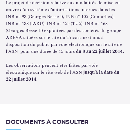
l’encadrer par des prescriptions.
Le projet de décision relative aux modalités de mise en
œuvre d’un système d’autorisations internes dans les
Aussi, le projet de décision de l’ASN prévoit-il
INB n° 93 (Georges Besse I), INB n° 105 (Comurhex),
d’approuver le dispositif de contrôle interne proposé par
INB n° 138 (IARU), INB n° 155 (TU5), INB n° 168
AREVA NC, en spécifiant notamment :
(Georges Besse II) exploitées par des sociétés du groupe
AREVA situées sur le site du Tricastinest mis à
les critères d’éligibilité des opérations et
disposition du public par voie électronique sur le site de
modifications relevant du système d’autorisations
l’ASN pour une durée de 15 jours
du 8 au 22 juillet 2014.
internes en raison de leur caractère mineur ;
Les observations peuvent être faites par voie
les modalités d’information de l’ASN avant, pendant
électronique sur le site web de l’ASN
jusqu’à la date du
et postérieurement à la mise en œuvre de toute
22 juillet 2014.
modification autorisée par le système d’autorisation
interne ;
la nécessité d’un accord préalable de l’ASN pour toute
modification de la procédure générale décrivant le
processus de délivrance d’une autorisation interne.
DOCUMENTS À CONSULTER