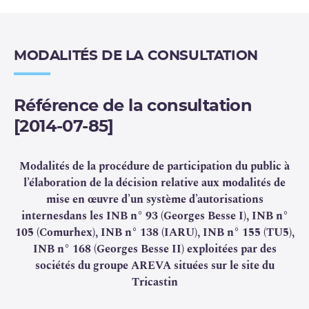
l’exploitant institue un dispositif de contrôle interne
présentant des garanties de qualité, d’autonomie et de
transparence suffisantes.
MODALITÉS DE LA CONSULTATION
Dans ce cadre, AREVA NC a déposé une demande auprès
de l’ASN pour bénéficier de ce régime, pour des
Référence de la consultation
modifications et opérations mineures relatives aux
[2014-07-85]
installations nucléaires de base n° 93, 105, 138, 155 et
168. La demande s’accompagne d’un dossier décrivant
les modifications concernées ainsi que le dispositif de
Modalités de la procédure de participation du public à
contrôle interne prévu.
l’élaboration de la décision relative aux modalités de
mise en œuvre d’un système d’autorisations
L’instruction de ce dossier a donné lieu à des demandes
internesdans les INB n° 93 (Georges Besse I), INB n°
complémentaires visant à faire évoluer certains points du
105 (Comurhex), INB n° 138 (IARU), INB n° 155 (TU5),
dossier, notamment afin d’harmoniser ce processus avec
INB n° 168 (Georges Besse II) exploitées par des
ceux déjà en place chez
EDF
ou AREVA La Hague. l’ASN
sociétés du groupe AREVA situées sur le site du
n’a pas d’objection à la mise en œuvre d’un tel système
Tricastin
d’autorisations internes mais considère nécessaire de