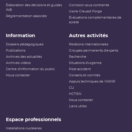
Élaboration des décisions et guides
Corrosion sous contrainte
INB
Usine Creusot Forge
Réglementation associée
Évaluations complémentaires de
sûreté
Information
Autres activités
Dossiers pédagogiques
Relations internationales
Publications
Groupes permanents d'experts
Archives des actualités
Recherche
Archives vidéos
Situations d'urgence
Centre d'information du public
Post-accident
Nous contacter
Conseils et comités
Appuis techniques de l'ASNR
CLI
HCTISN
Nous contacter
Liens utiles
Espace professionnels
Installations nucléaires