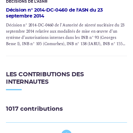
Voir la synthèse des observations du public
DÉCISIONS DE L'ASNR
Décision n° 2014-DC-0460 de l'ASN du 23
septembre 2014
Décision n° 2014-DC-0460 de l'Autorité de sûreté nucléaire du 23
septembre 2014 relative aux modalités de mise en œuvre d’un
système d’autorisations internes dans les INB n° 93 (Georges
Besse I), INB n° 105 (Comurhex), INB n° 138 (IARU), INB n° 155
(TU5), INB n° 168 (Georges Besse II) exploitées par des sociétés du
groupe AREVA situées sur le site du Tricastin
LES CONTRIBUTIONS DES
INTERNAUTES
1017 contributions