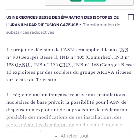
USINE GEORGES BESSE DE SÉPARATION DES ISOTOPES DE
L'URANIUM PAR DIFFUSION GAZEUSE
Transformation de
substances radioactives
Le projet de décision de l’ASN sera applicable aux
INB
n° 93 (Georges Besse I), INB n° 105 (
Comurhex
), INB n°
138 (
IARU
), INB n° 155 (
TU5
), INB n° 168 (Georges Besse
II) exploitées par des sociétés du groupe
AREVA
situées
sur le site du Tricastin.
La réglementation française relative aux installations
nucléaires de base prévoit la possibilité pour l’ASN de
dispenser un exploitant de la procédure de déclaration
préalable des modifications de ses installations, des
règles générales d’exploitation
ou du plan d’urgence
interne. Cette dispense est possible uniquement pour des
Afficher tout
opérations d’importance mineure, et à la condition que