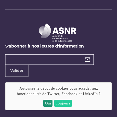
S'abonner à nos lettres d'information
Types de
newsletter
Adresse
Valider
e-
mail
Autorisez le dépôt de cookies pour accéder aux
fonctionnalités de
Twitter, Facebook et LinkedIn
?
Oui
Toujours