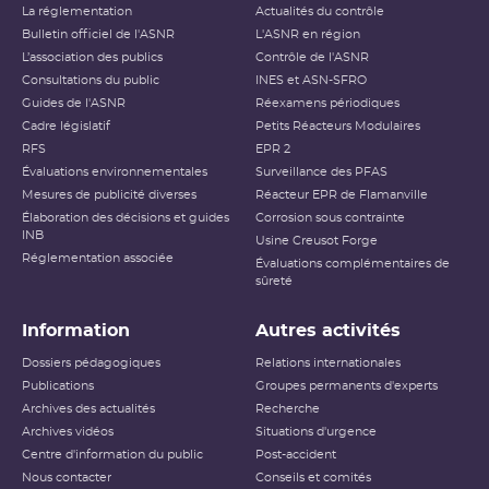
La réglementation
Actualités du contrôle
Bulletin officiel de l'ASNR
L'ASNR en région
L’association des publics
Contrôle de l'ASNR
Consultations du public
INES et ASN-SFRO
Guides de l'ASNR
Réexamens périodiques
Cadre législatif
Petits Réacteurs Modulaires
RFS
EPR 2
Évaluations environnementales
Surveillance des PFAS
Mesures de publicité diverses
Réacteur EPR de Flamanville
Élaboration des décisions et guides
Corrosion sous contrainte
INB
Usine Creusot Forge
Réglementation associée
Évaluations complémentaires de
sûreté
Information
Autres activités
Dossiers pédagogiques
Relations internationales
Publications
Groupes permanents d'experts
Archives des actualités
Recherche
Archives vidéos
Situations d'urgence
Centre d'information du public
Post-accident
Nous contacter
Conseils et comités