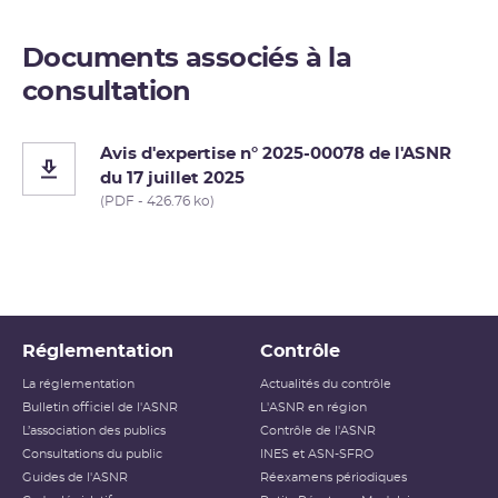
Documents associés à la
consultation
Avis d'expertise n° 2025-00078 de l'ASNR
du 17 juillet 2025
(PDF - 426.76 ko)
Réglementation
Contrôle
La réglementation
Actualités du contrôle
Bulletin officiel de l'ASNR
L'ASNR en région
L’association des publics
Contrôle de l'ASNR
Consultations du public
INES et ASN-SFRO
Guides de l'ASNR
Réexamens périodiques