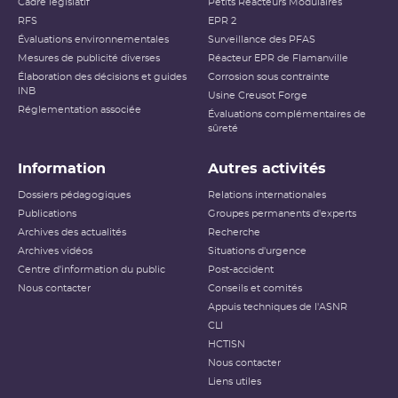
Cadre législatif
Petits Réacteurs Modulaires
RFS
EPR 2
Évaluations environnementales
Surveillance des PFAS
Mesures de publicité diverses
Réacteur EPR de Flamanville
Élaboration des décisions et guides
Corrosion sous contrainte
INB
Usine Creusot Forge
Réglementation associée
Évaluations complémentaires de
sûreté
Information
Autres activités
Dossiers pédagogiques
Relations internationales
Publications
Groupes permanents d'experts
Archives des actualités
Recherche
Archives vidéos
Situations d'urgence
Centre d'information du public
Post-accident
Nous contacter
Conseils et comités
Appuis techniques de l'ASNR
CLI
HCTISN
Nous contacter
Liens utiles