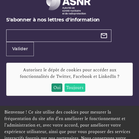
S'abonner à nos lettres d'information
Types de
newsletter
Adresse
Valider
e-
mail
Autorisez le dépôt de cookies pour accéder aux
fonctionnalités de
Twitter, Facebook et LinkedIn
?
Oui
Toujours
Bienvenue ! Ce site utilise des cookies pour mesurer la
fréquentation du site afin d’en améliorer le fonctionnement et
ESPACE PERSONNEL
OFFRES D'EMPLOI
SIGNALEMENT
l’administration et, avec votre accord, pour améliorer votre
TÉLÉSERVICES
PLAN DU SITE
LEXIQUE
expérience utilisateur, ainsi que pour vous proposer des services
interactifs fournis par nos partenaires. Nous conservons votre
ACCESSIBILITÉ
POLITIQUE DE CONFIDENTIALITÉ