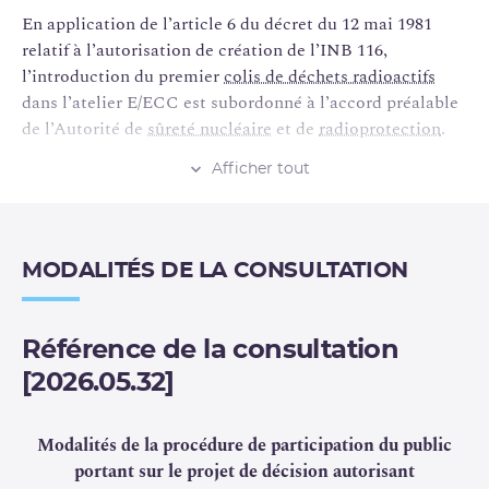
En application de l’article 6 du décret du 12 mai 1981
relatif à l’autorisation de création de l’INB 116,
l’introduction du premier
colis de déchets radioactifs
dans l’atelier E/ECC est subordonné à l’accord préalable
de l’Autorité de
sûreté nucléaire
et de
radioprotection
.
Afficher tout
Orano
Recyclage
a transmis une demande pour cette
opération le 8 février 2024. A l’issue de l’instruction de ce
dossier, l’
ASNR
estime que les dispositions de protection
des intérêts mentionnés à l’article L. 593-1 du code de
MODALITÉS DE LA CONSULTATION
l’environnement proposées par Orano sont adaptées, et
soumet à consultation du public le projet de décision.
Référence de la consultation
[2026.05.32]
Modalités de la procédure de participation du public
portant sur le projet de décision
autorisant