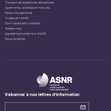
Transport de substances radioactives
Agréments, contrôles et mesures
Retour d'expérience
Guides de l'ASNR
Formulaires administratifs
Téléservices
Signalement externe à l'ASNR
Nous contacter
S'abonner à nos lettres d'information
Types de
newsletter