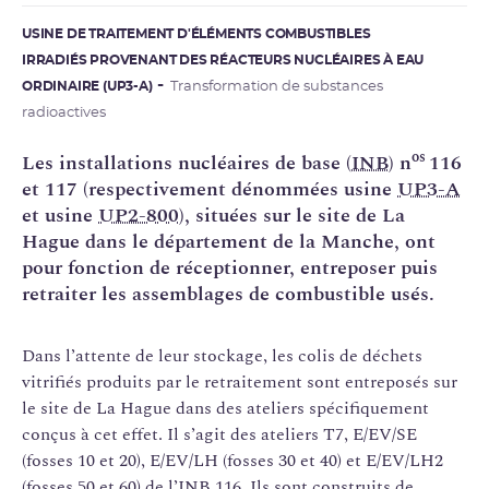
USINE DE TRAITEMENT D'ÉLÉMENTS COMBUSTIBLES
IRRADIÉS PROVENANT DES RÉACTEURS NUCLÉAIRES À EAU
ORDINAIRE (UP3-A)
Transformation de substances
radioactives
os
Les installations nucléaires de base (
INB
) n
116
et 117 (respectivement dénommées usine
UP3-A
et usine
UP2-800
), situées sur le site de La
Hague dans le département de la Manche, ont
pour fonction de réceptionner, entreposer puis
retraiter les assemblages de combustible usés.
Dans l’attente de leur stockage, les colis de déchets
vitrifiés produits par le retraitement sont entreposés sur
le site de La Hague dans des ateliers spécifiquement
conçus à cet effet. Il s’agit des ateliers T7, E/EV/SE
(fosses 10 et 20), E/EV/LH (fosses 30 et 40) et E/EV/LH2
(fosses 50 et 60) de l’INB 116. Ils sont construits de