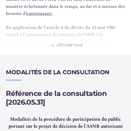
manière échelonnée dans le temps, au fur et à mesure des
besoins d’
entreposage
.
En application de l’article 6 du décret du 12 mai 1981
relatif à l’autorisation de création de l’INB 116,
l’introduction de
colis de déchets radioactifs
dans la
Afficher tout
fosse 60 de l’atelier E/EV/LH2 est soumise à l’accord
préalable de l’
ASNR
.
Orano
a transmis une demande pour cette opération le
MODALITÉS DE LA CONSULTATION
17 juillet 2025. À l’issue de l’instruction de ce dossier,
l’ASNR estime que les dispositions de protection des
intérêts mentionnés à l’article L. 593-1 du code de
Référence de la consultation
l’environnement proposées par Orano sont adaptées, et
[2026.05.31]
soumet à consultation du public un projet de décision
autorisant l’introduction de colis de
déchets radioactifs
dans la fosse 60 de l’atelier E/EV/LH2.
Modalités de la procédure de participation du public
portant sur le projet de décision de l’ASNR autorisant