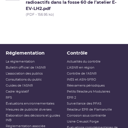
radioactifs dans la fosse 60 de l’atelier E-
EV-LH2.pdf
(PDF - 156.95 ko)
Réglementation
Contrôle
La réglementation
Actualités du contrôle
Bulletin officiel de l'ASNR
L'ASNR en région
L’association des publics
Contrôle de l'ASNR
Consultations du public
INES et ASN-SFRO
Guides de l'ASNR
Réexamens périodiques
Cadre législatif
Petits Réacteurs Modulaires
RFS
EPR 2
Évaluations environnementales
Surveillance des PFAS
Mesures de publicité diverses
Réacteur EPR de Flamanville
Élaboration des décisions et guides
Corrosion sous contrainte
INB
Usine Creusot Forge
Réglementation associée
Évaluations complémentaires de