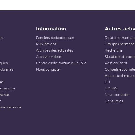
Information
Autres activ
ôle
Dossiers pédagogiques
Relations internat
Publications
Groupes permanen
Archives des actualités
Recherche
Archives vidéos
Situations d'urgen
iques
Centre d'information du public
Post-accident
dulaires
Nous contacter
Conseils et comit
Appuis techniques
FAS
CLI
amanville
HCTISN
rainte
Nous contacter
e
Liens utiles
émentaires de