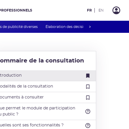
PROFESSIONNELS
FR
EN
next
 de publicité diverses
Élaboration des décisions et guides INB
Rég
ommaire de la consultation
ntroduction
odalités de la consultation
ocuments à consulter
ue permet le module de participation
u public ?
uelles sont ses fonctionnalités ?