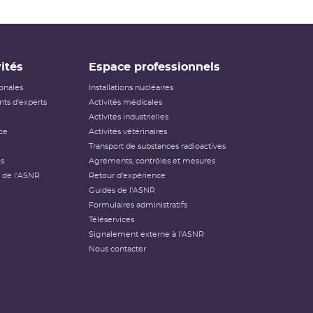
ités
Espace professionnels
ionales
Installations nucléaires
ts d'experts
Activités médicales
Activités industrielles
ce
Activités vétérinaires
Transport de substances radioactives
és
Agréments, contrôles et mesures
 de l'ASNR
Retour d'expérience
Guides de l'ASNR
Formulaires administratifs
Téléservices
Signalement externe à l'ASNR
Nous contacter