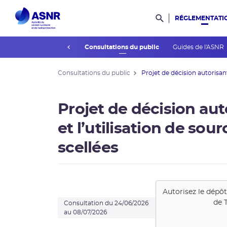
RÉGLEMENTATI
Rechercher dans l
prev
’association des publics
Consultations du public
Guides de l'ASNR
Consultations du public
Projet de décision autorisant 
Projet de décision aut
et l’utilisation de sou
scellées
Autorisez le dépô
de
Consultation du 24/06/2026
au 08/07/2026