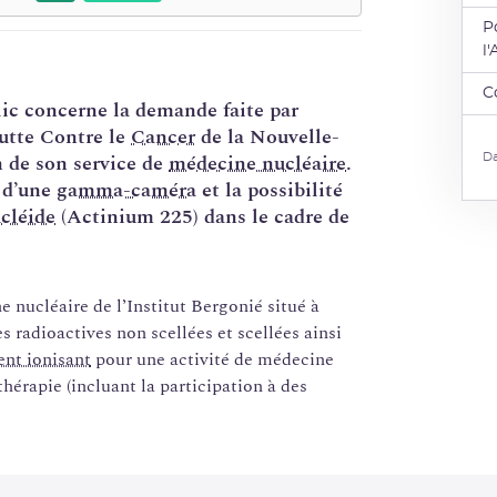
P
l
C
lic concerne la demande faite par
Lutte Contre le
Cancer
de la Nouvelle-
n de son service de
médecine nucléaire
.
Da
 d’une
gamma-caméra
et la possibilité
cléide
(Actinium 225) dans le cadre de
 nucléaire de l’Institut Bergonié situé à
es radioactives non scellées et scellées ainsi
nt ionisant
pour une activité de médecine
thérapie (incluant la participation à des