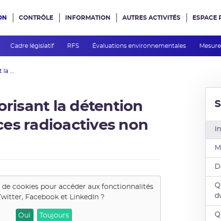
ON
CONTRÔLE
INFORMATION
AUTRES ACTIVITÉS
ESPACE 
e site
Cadre législatif
RFS
Évaluations environnementales
Mesures
la ...
S
orisant la détention
rces radioactives non
I
M
D
Q
t de cookies pour accéder aux fonctionnalités
d
Twitter, Facebook et LinkedIn
?
Q
Oui
Toujours