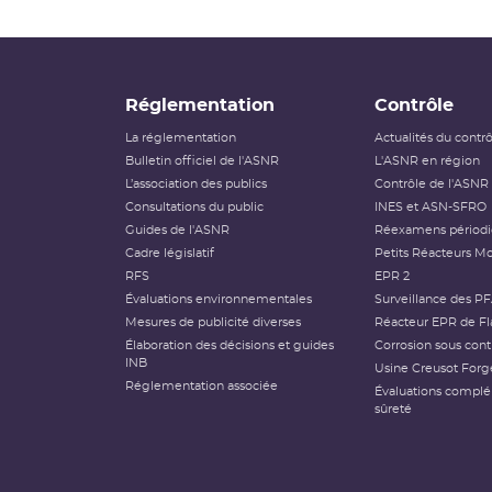
Réglementation
Contrôle
La réglementation
Actualités du contr
Bulletin officiel de l'ASNR
L'ASNR en région
L’association des publics
Contrôle de l'ASNR
Consultations du public
INES et ASN-SFRO
Guides de l'ASNR
Réexamens périod
Cadre législatif
Petits Réacteurs Mo
RFS
EPR 2
Évaluations environnementales
Surveillance des P
Mesures de publicité diverses
Réacteur EPR de Fl
Élaboration des décisions et guides
Corrosion sous cont
INB
Usine Creusot Forg
Réglementation associée
Évaluations compl
sûreté