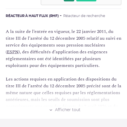
RÉACTEUR À HAUT FLUX (RHF)
Réacteur de recherche
A la suite de l’entrée en vigueur, le 22 janvier 2011, du
titre III de l’arrêté du 12 décembre 2005 relatif au suivi en
service des équipements sous pression nucléaires
(
ESPN
), des difficultés d’application des exigences
réglementaires ont été identifiées par plusieurs
exploitants pour des équipements particuliers.
Les actions requises en application des dispositions du
titre III de l’arrêté du 12 décembre 2005 précité sont de la
même nature que celles requises par les réglementations
antérieures, mais les seuils de soumission sont plus
contraignants que ceux des décrets du 2 avril 1926 et du
Afficher tout
18 janvier 1943 et conduisent à ce que davantage
d’équipements soient désormais soumis à ces
dispositions.