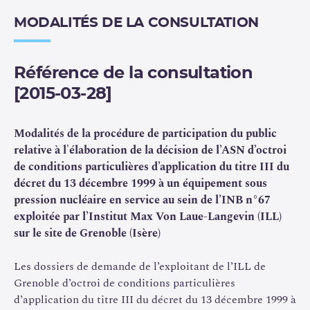
MODALITÉS DE LA CONSULTATION
Les dispositions de l’article 24-8 du décret du 13
décembre 1999 prévoient que l’ASN peut octroyer, sur
demande motivée de l’exploitant, des conditions
Référence de la consultation
particulières d’application de ces exigences
[2015-03-28]
réglementaires à un ESPN. Ainsi, un exploitant qui ne
pourrait réaliser la totalité des inspections et contrôles
prévus par la réglementation peut être autorisé à mettre
Modalités de la procédure de participation du public
en œuvre des dispositions de suivi en service
relative à l'élaboration de la décision de l’ASN d’octroi
particulières, incluant notamment des actions et
de conditions particulières d’application du titre III du
mesures compensatoires, sous réserve que celles-ci
décret du 13 décembre 1999 à un équipement sous
permettent de garantir un niveau de sécurité au moins
pression nucléaire en service au sein de l’INB n°67
équivalentà celui qui serait établi par la réalisation
exploitée par l’Institut Max Von Laue-Langevin (ILL)
complète des mesures de droit commun.
sur le site de Grenoble (Isère)
L’exploitant de l’ILL de Grenoble a demandé à l’ASN
Les dossiers de demande de l’exploitant de l’ILL de
l’octroi de telles conditions particulières à certains
Grenoble d’octroi de conditions particulières
équipements de l’
INB
n°67. Du 09/03/2015 au 24/03/2015,
d’application du titre III du décret du 13 décembre 1999 à