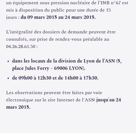
le public est invité à consulter les dossiers de demande
un équipement sous pression nucléaire de l’INB n°67 est
des ESPN suivants :
mis à disposition du public pour une durée de 15
jours :
du 09 mars 2015 au 24 mars 2015.
le bloc pile ;
L’intégralité des dossiers de demande peuvent être
le ballast de source froide verticale ;
consultés, sur prise de rendez-vous préalable au
le ballast de source froide horizontale ;
04.26.28.61.50 :
le
condenseur
de source froide verticale ;
dans les locaux de la division de Lyon de l’ASN (5,
le caisson sous ballast de source froide verticale ;
place Jules Ferry – 69006 LYON).
le thermosiphon de source froide horizontale ;
de 09h00 à 12h30 et de 14h00 à 17h30.
l’enveloppe condenseur de source froide horizontale ;
le caisson sous ballast de source froide horizontale ;
Les observations peuvent être faites par voie
électronique sur le site Internet de l'ASN
jusqu'au 24
les trois hottes de chargement combustible ;
mars 2015.
les deux échangeurs de hottes de chargement
combustible.