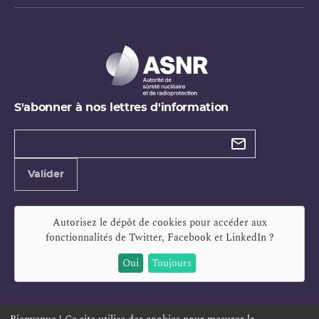
S'abonner à nos lettres d'information
Types de
newsletter
Adresse
Valider
e-
mail
Autorisez le dépôt de cookies pour accéder aux
fonctionnalités de
Twitter, Facebook et LinkedIn
?
Oui
Toujours