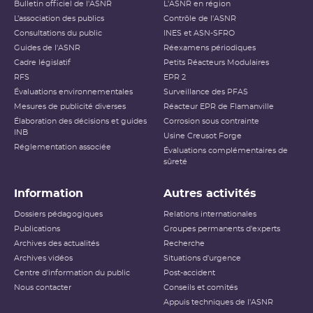
Bulletin officiel de l'ASNR
L'ASNR en région
L’association des publics
Contrôle de l'ASNR
Consultations du public
INES et ASN-SFRO
Guides de l'ASNR
Réexamens périodiques
Cadre législatif
Petits Réacteurs Modulaires
RFS
EPR 2
Évaluations environnementales
Surveillance des PFAS
Mesures de publicité diverses
Réacteur EPR de Flamanville
Élaboration des décisions et guides
Corrosion sous contrainte
INB
Usine Creusot Forge
Réglementation associée
Évaluations complémentaires de
sûreté
Information
Autres activités
Dossiers pédagogiques
Relations internationales
Publications
Groupes permanents d'experts
Archives des actualités
Recherche
Archives vidéos
Situations d'urgence
Centre d'information du public
Post-accident
Nous contacter
Conseils et comités
Appuis techniques de l'ASNR