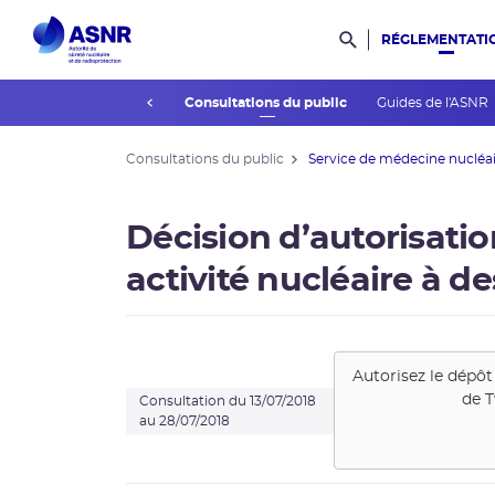
RÉGLEMENTATI
Rechercher dans l
prev
’association des publics
Consultations du public
Guides de l'ASNR
Consultations du public
Service de médecine nucléaire
Décision d’autorisatio
activité nucléaire à d
Autorisez le dépôt
de
T
Consultation du 13/07/2018
au 28/07/2018