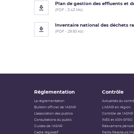
Plan de gestion des effluents et 
(PDF - 3.43 Mo)
Inventaire national des déchets r
(PDF - 29.93 ko)
Réglementation
Contrôle
La réglementation
Actualités du contr
Bulletin officiel de l'ASNR
L'ASNR en région
L’association des publics
Contrôle de l'ASNR
Consultations du public
INES et ASN-SFRO
Guides de l'ASNR
Réexamens périod
Cadre législatif
Petits Réacteurs Mo