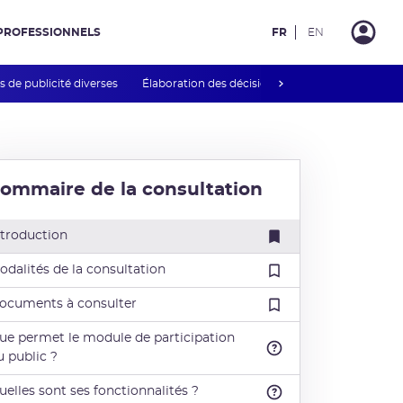
PROFESSIONNELS
FR
EN
next
 de publicité diverses
Élaboration des décisions et guides INB
Rég
ommaire de la consultation
ntroduction
odalités de la consultation
ocuments à consulter
ue permet le module de participation
u public ?
uelles sont ses fonctionnalités ?