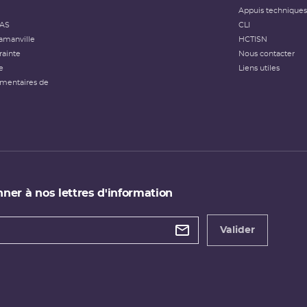
Appuis techniques
FAS
CLI
amanville
HCTISN
rainte
Nous contacter
e
Liens utiles
émentaires de
ner à nos lettres d'information
 de
etter
Valider
e