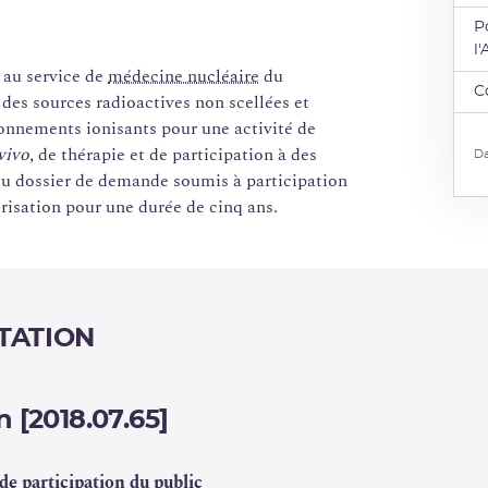
P
l
 au service de
médecine nucléaire
du
C
 des sources radioactives non scellées et
yonnements ionisants pour une activité de
vivo,
de thérapie et de participation à des
Da
du dossier de demande soumis à participation
risation pour une durée de cinq ans.
TATION
 [2018.07.65]
de participation du public