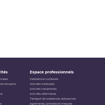
ités
Espace professionnels
ionales
Installations nucléaires
ts d'experts
Activités médicales
Activités industrielles
ce
Activités vétérinaires
Transport de substances radioactives
és
Agréments, contrôles et mesures