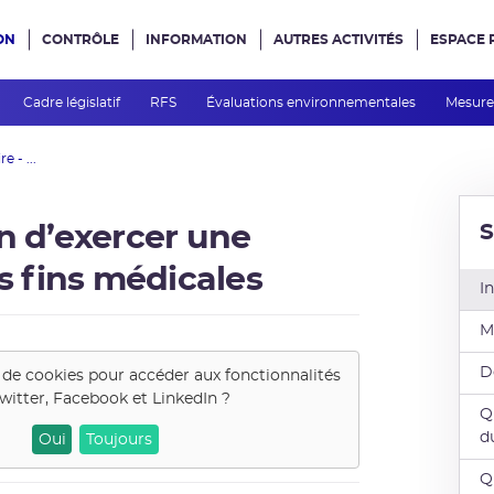
ON
CONTRÔLE
INFORMATION
AUTRES ACTIVITÉS
ESPACE 
e site
Cadre législatif
RFS
Évaluations environnementales
Mesures
 - ...
S
n d’exercer une
es fins médicales
I
M
D
 de cookies pour accéder aux fonctionnalités
witter, Facebook et LinkedIn
?
Q
d
Oui
Toujours
Q