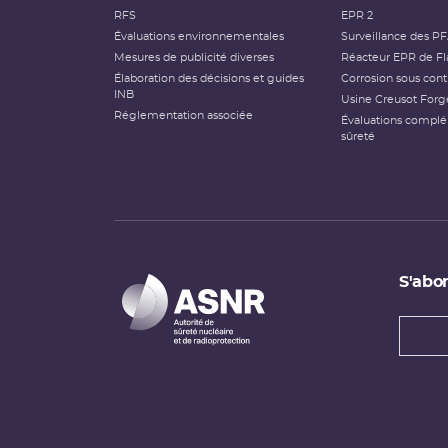
RFS
EPR 2
Évaluations environnementales
Surveillance des P
Mesures de publicité diverses
Réacteur EPR de Fl
Élaboration des décisions et guides
Corrosion sous cont
INB
Usine Creusot Forg
Réglementation associée
Évaluations compl
sûreté
S'abon
Types
newsl
Adress
e-
mail