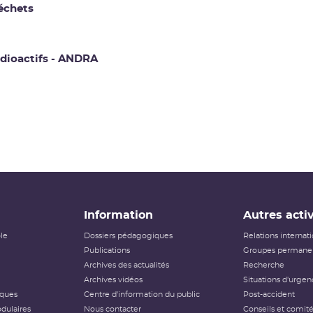
déchets
adioactifs - ANDRA
Information
Autres activ
ôle
Dossiers pédagogiques
Relations internat
Publications
Groupes permanen
Archives des actualités
Recherche
Archives vidéos
Situations d'urgen
iques
Centre d'information du public
Post-accident
dulaires
Nous contacter
Conseils et comit