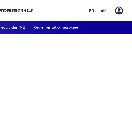
PROFESSIONNELS
FR
EN
s et guides INB
Réglementation associée