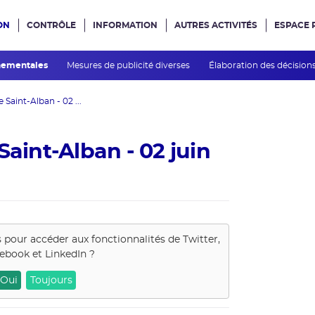
ON
CONTRÔLE
INFORMATION
AUTRES ACTIVITÉS
ESPACE 
e site
nnementales
Mesures de publicité diverses
Élaboration des décision
 Saint-Alban - 02 ...
Saint-Alban - 02 juin
s pour accéder aux fonctionnalités de
Twitter,
ebook et LinkedIn
?
Oui
Toujours