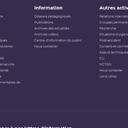
Information
Autres activ
ôle
Dossiers pédagogiques
Relations internat
Publications
Groupes permanen
Archives des actualités
Recherche
Archives vidéos
Situations d'urgen
iques
Centre d'information du public
Post-accident
dulaires
Nous contacter
Conseils et comit
Appuis techniques
FAS
CLI
amanville
HCTISN
rainte
Nous contacter
e
Liens utiles
émentaires de