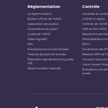
Réglementation
Contrôle
La réglementation
Actualités du contr
Bulletin officiel de l'ASNR
L'ASNR en région
L’association des publics
Contrôle de l'ASNR
Consultations du public
INES et ASN-SFRO
Guides de l'ASNR
Réexamens périod
Cadre législatif
Petits Réacteurs Mo
RFS
EPR 2
Évaluations environnementales
Surveillance des P
Mesures de publicité diverses
Réacteur EPR de Fl
Élaboration des décisions et guides
Corrosion sous cont
INB
Usine Creusot Forg
Réglementation associée
Évaluations compl
sûreté