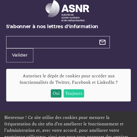
S'abonner à nos lettres d'information
Types de
newsletter
Adresse
Valider
e-
mail
Autorisez le dépôt de cookies pour accéder aux
fonctionnalités de
Twitter, Facebook et LinkedIn
?
Oui
Toujours
Bienvenue ! Ce site utilise des cookies pour mesurer la
fréquentation du site afin d’en améliorer le fonctionnement et
ESPACE PERSONNEL
OFFRES D'EMPLOI
SIGNALEMENT
l’administration et, avec votre accord, pour améliorer votre
TÉLÉSERVICES
PLAN DU SITE
LEXIQUE
expérience utilisateur, ainsi que pour vous proposer des services