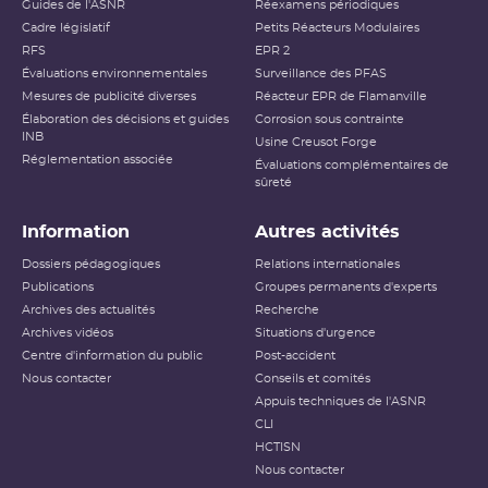
Guides de l'ASNR
Réexamens périodiques
Cadre législatif
Petits Réacteurs Modulaires
RFS
EPR 2
Évaluations environnementales
Surveillance des PFAS
Mesures de publicité diverses
Réacteur EPR de Flamanville
Élaboration des décisions et guides
Corrosion sous contrainte
INB
Usine Creusot Forge
Réglementation associée
Évaluations complémentaires de
sûreté
Information
Autres activités
Dossiers pédagogiques
Relations internationales
Publications
Groupes permanents d'experts
Archives des actualités
Recherche
Archives vidéos
Situations d'urgence
Centre d'information du public
Post-accident
Nous contacter
Conseils et comités
Appuis techniques de l'ASNR
CLI
HCTISN
Nous contacter