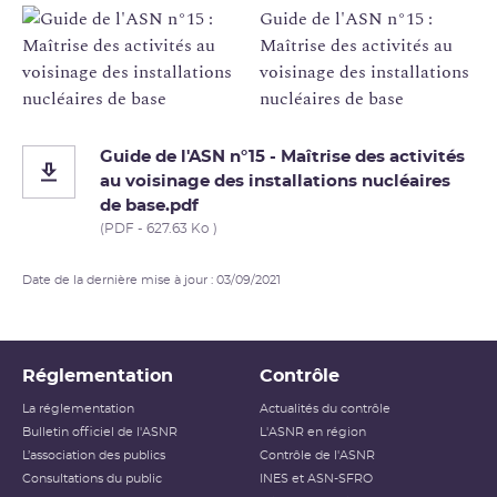
Guide de l'ASN n°15 :
Maîtrise des activités au
voisinage des installations
nucléaires de base
Guide de l'ASN n°15 - Maîtrise des activités
au voisinage des installations nucléaires
de base.pdf
(PDF - 627.63 Ko )
Date de la dernière mise à jour : 03/09/2021
Réglementation
Contrôle
La réglementation
Actualités du contrôle
Bulletin officiel de l'ASNR
L'ASNR en région
L’association des publics
Contrôle de l'ASNR
Consultations du public
INES et ASN-SFRO