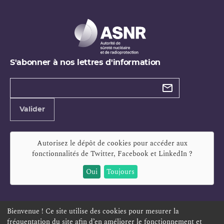
S'abonner à nos lettres d'information
Types de
newsletter
Adresse
Valider
e-
mail
Autorisez le dépôt de cookies pour accéder aux
fonctionnalités de
Twitter, Facebook et LinkedIn
?
Oui
Toujours
Bienvenue ! Ce site utilise des cookies pour mesurer la
fréquentation du site afin d’en améliorer le fonctionnement et
ESPACE PERSONNEL
OFFRES D'EMPLOI
SIGNALEMENT