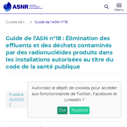
Recherche
Menu
Guides de l'ASNR
Guide de l’ASN n°18
Guide de l’ASN n°18 : Élimination des
effluents et des déchets contaminés
par des radionucléides produits dans
les installations autorisées au titre du
code de la santé publique
Autorisez le dépôt de cookies pour accéder
aux fonctionnalités de
Twitter, Facebook et
Publié le
LinkedIn
?
25/01/201
2
Oui
Toujours