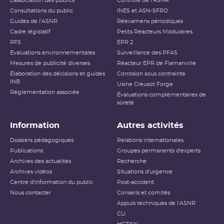
L’association des publics
Contrôle de l'ASNR
Consultations du public
INES et ASN-SFRO
Guides de l'ASNR
Réexamens périodiques
Cadre législatif
Petits Réacteurs Modulaires
RFS
EPR 2
Évaluations environnementales
Surveillance des PFAS
Mesures de publicité diverses
Réacteur EPR de Flamanville
Élaboration des décisions et guides
Corrosion sous contrainte
INB
Usine Creusot Forge
Réglementation associée
Évaluations complémentaires de
sûreté
Information
Autres activités
Dossiers pédagogiques
Relations internationales
Publications
Groupes permanents d'experts
Archives des actualités
Recherche
Archives vidéos
Situations d'urgence
Centre d'information du public
Post-accident
Nous contacter
Conseils et comités
Appuis techniques de l'ASNR
CLI