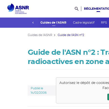
RÉGLEMENTATI
Rechercher dans l
prev
Consultations du public
Guides de l'ASNR
Cadre législatif
RFS
Guides de l'ASNR
Guide de l'ASN n°2
Guide de l'ASN n°2 : T
radioactives en zone 
Autorisez le dépôt de cookie
Fac
Publié le
14/02/2006