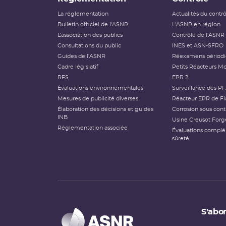
La réglementation
Actualités du contr
Bulletin officiel de l'ASNR
L'ASNR en région
L’association des publics
Contrôle de l'ASNR
Consultations du public
INES et ASN-SFRO
Guides de l'ASNR
Réexamens périod
Cadre législatif
Petits Réacteurs Mo
RFS
EPR 2
Évaluations environnementales
Surveillance des P
Mesures de publicité diverses
Réacteur EPR de Fl
Élaboration des décisions et guides
Corrosion sous cont
INB
Usine Creusot Forg
Réglementation associée
Évaluations compl
sûreté
S'abon