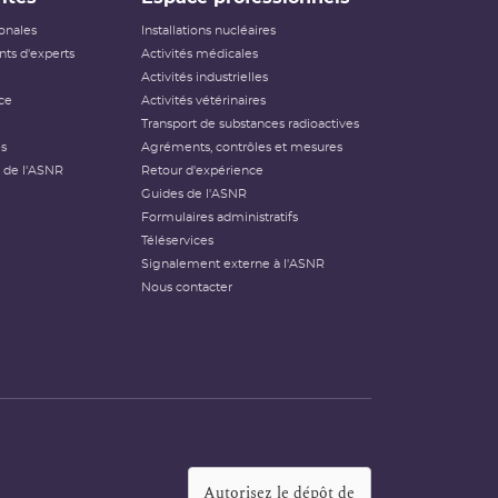
ionales
Installations nucléaires
ts d'experts
Activités médicales
Activités industrielles
ce
Activités vétérinaires
Transport de substances radioactives
és
Agréments, contrôles et mesures
 de l'ASNR
Retour d'expérience
Guides de l'ASNR
Formulaires administratifs
Téléservices
Signalement externe à l'ASNR
Nous contacter
Autorisez le dépôt de