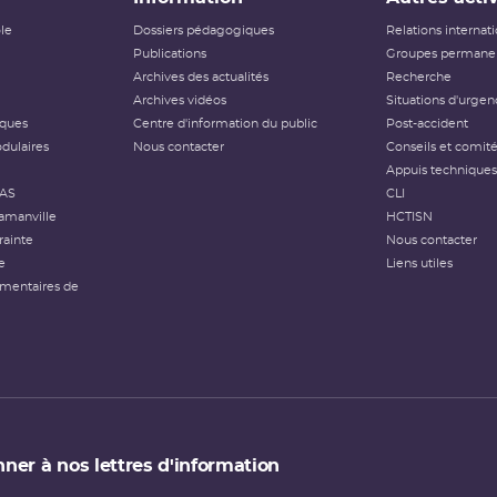
ôle
Dossiers pédagogiques
Relations internat
Publications
Groupes permanen
Archives des actualités
Recherche
Archives vidéos
Situations d'urgen
iques
Centre d'information du public
Post-accident
dulaires
Nous contacter
Conseils et comit
Appuis techniques
FAS
CLI
amanville
HCTISN
rainte
Nous contacter
e
Liens utiles
émentaires de
ner à nos lettres d'information