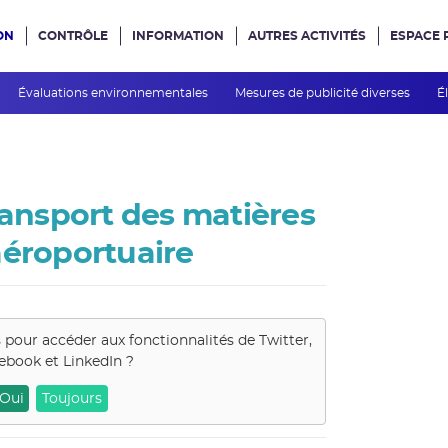
ON
CONTRÔLE
INFORMATION
AUTRES ACTIVITÉS
ESPACE 
e site
Évaluations environnementales
Mesures de publicité diverses
É
ransport des matières
aéroportuaire
s pour accéder aux fonctionnalités de
Twitter,
ebook et LinkedIn
?
Oui
Toujours