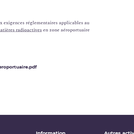
ux exigences réglementaires applicables au
atières radioactives
en zone aéroportuaire
roportuaire.pdf
Information
Autres activ