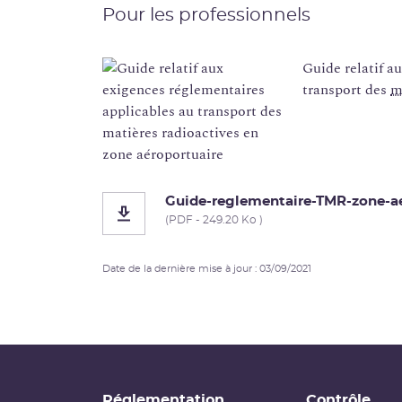
Pour les professionnels
Guide relatif a
transport des
m
Guide-reglementaire-TMR-zone-ae
(PDF - 249.20 Ko )
Date de la dernière mise à jour : 03/09/2021
Réglementation
Contrôle