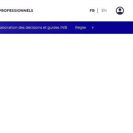
PROFESSIONNELS
FR
EN
next
laboration des décisions et guides INB
Réglementation associée