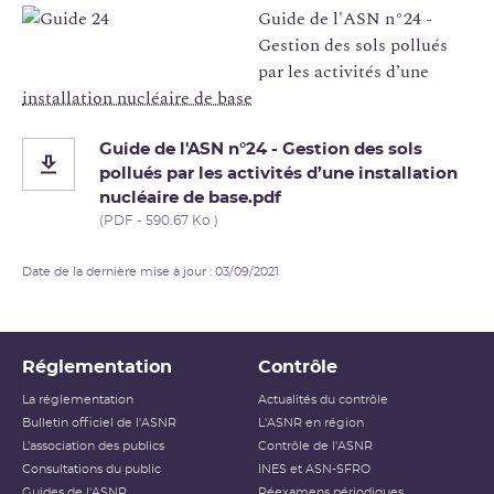
Guide de l'ASN n°24 -
Gestion des sols pollués
par les activités d’une
installation nucléaire de base
Guide de l'ASN n°24 - Gestion des sols
pollués par les activités d’une installation
nucléaire de base.pdf
(PDF - 590.67 Ko )
Date de la dernière mise à jour : 03/09/2021
Réglementation
Contrôle
La réglementation
Actualités du contrôle
Bulletin officiel de l'ASNR
L'ASNR en région
L’association des publics
Contrôle de l'ASNR
Consultations du public
INES et ASN-SFRO
Guides de l'ASNR
Réexamens périodiques