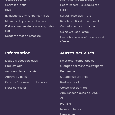
Cadre législatif
Petits Réacteurs Modulaires
RFS
EPR 2
Évaluations environnementales
Surveillance des PFAS
Mesures de publicité diverses
Réacteur EPR de Flamanville
Élaboration des décisions et guides
Corrosion sous contrainte
INB
Usine Creusot Forge
Réglementation associée
Évaluations complémentaires de
sûreté
Information
Autres activités
Dossiers pédagogiques
Relations internationales
Publications
Groupes permanents d'experts
Archives des actualités
Recherche
Archives vidéos
Situations d'urgence
Centre d'information du public
Post-accident
Nous contacter
Conseils et comités
Appuis techniques de l'ASNR
CLI
HCTISN
Nous contacter
Liens utiles