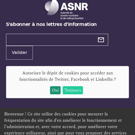
S'abonner à nos lettres d'information
Types de
newsletter
Adresse
Valider
e-
mail
Autorisez le dépôt de cookies pour accéder aux
fonctionnalités de
Twitter, Facebook et LinkedIn
?
Oui
Toujours
Bienvenue ! Ce site utilise des cookies pour mesurer la
fréquentation du site afin d’en améliorer le fonctionnement et
ESPACE PERSONNEL
OFFRES D'EMPLOI
SIGNALEMENT
l’administration et, avec votre accord, pour améliorer votre
TÉLÉSERVICES
PLAN DU SITE
LEXIQUE
expérience utilisateur, ainsi que pour vous proposer des services