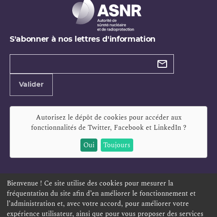
S'abonner à nos lettres d'information
Types de
newsletter
Adresse
Valider
e-
mail
Autorisez le dépôt de cookies pour accéder aux
fonctionnalités de
Twitter, Facebook et LinkedIn
?
Oui
Toujours
Bienvenue ! Ce site utilise des cookies pour mesurer la
fréquentation du site afin d’en améliorer le fonctionnement et
ESPACE PERSONNEL
OFFRES D'EMPLOI
SIGNALEMENT
l’administration et, avec votre accord, pour améliorer votre
TÉLÉSERVICES
PLAN DU SITE
LEXIQUE
expérience utilisateur, ainsi que pour vous proposer des services