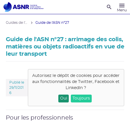
Recherche
Menu
Guides de l'ASNR
Guide de l'ASN n°27
Guide de l'ASN n°27 : arrimage des colis,
matières ou objets radioactifs en vue de
leur transport
Autorisez le dépôt de cookies pour accéder
aux fonctionnalités de
Twitter, Facebook et
Publié le
LinkedIn
?
29/11/201
6
Oui
Toujours
Pour les professionnels