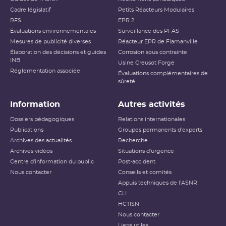
Cadre législatif
Petits Réacteurs Modulaires
RFS
EPR 2
Évaluations environnementales
Surveillance des PFAS
Mesures de publicité diverses
Réacteur EPR de Flamanville
Élaboration des décisions et guides
Corrosion sous contrainte
INB
Usine Creusot Forge
Réglementation associée
Évaluations complémentaires de
sûreté
Information
Autres activités
Dossiers pédagogiques
Relations internationales
Publications
Groupes permanents d'experts
Archives des actualités
Recherche
Archives vidéos
Situations d'urgence
Centre d'information du public
Post-accident
Nous contacter
Conseils et comités
Appuis techniques de l'ASNR
CLI
HCTISN
Nous contacter
Liens utiles