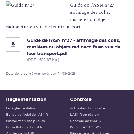
Guide de l'ASN n°27 :
arrimage des colis,
matières ou objets
radioactifs en vue de leur transport
Guide de l'ASN n°27 - arrimage des colis,
matières ou objets radioactifs en vue de
leur transport.pdf
(PDF - 655.87 Ko )
Date de la dernière mise à jour : 14/09/2021
Réglementation
Contrôle
La réglementation
Actualités du contrôle
Bulletin officiel de l'ASNR
L'ASNR en région
L’association des publics
Contrôle de l'ASNR
Consultations du public
INES et ASN-SFRO
Guides de l'ASNR
Réexamens périodiques