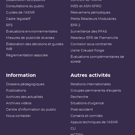
Consultations du public
INES et ASN-SFRO
Guides de l'ASNR
Réexamens périodiques
Cadre législatif
Petits Réacteurs Modulaires
RFS
EPR 2
Évaluations environnementales
Surveillance des PFAS
Mesures de publicité diverses
Réacteur EPR de Flamanville
Élaboration des décisions et guides
Corrosion sous contrainte
INB
Usine Creusot Forge
Réglementation associée
Évaluations complémentaires de
sûreté
Information
Autres activités
Dossiers pédagogiques
Relations internationales
Publications
Groupes permanents d'experts
Archives des actualités
Recherche
Archives vidéos
Situations d'urgence
Centre d'information du public
Post-accident
Nous contacter
Conseils et comités
Appuis techniques de l'ASNR
CLI
HCTISN