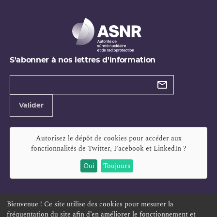
S'abonner à nos lettres d'information
Types de
newsletter
Adresse
Valider
e-
mail
Autorisez le dépôt de cookies pour accéder aux
fonctionnalités de
Twitter, Facebook et LinkedIn
?
Oui
Toujours
Bienvenue ! Ce site utilise des cookies pour mesurer la
fréquentation du site afin d’en améliorer le fonctionnement et
ESPACE PERSONNEL
OFFRES D'EMPLOI
SIGNALEMENT