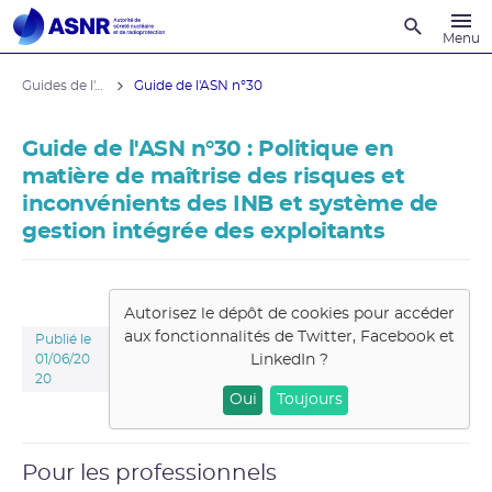
Recherche
Menu
Guides de l'ASNR
Guide de l'ASN n°30
Guide de l'ASN n°30 : Politique en
matière de maîtrise des risques et
inconvénients des INB et système de
gestion intégrée des exploitants
Autorisez le dépôt de cookies pour accéder
aux fonctionnalités de
Twitter, Facebook et
Publié le
LinkedIn
?
01/06/20
20
Oui
Toujours
Pour les professionnels