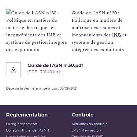
Guide de l'ASN n°30 :
Politique en matière de
maîtrise des risques et
inconvénients des
INB
et
système de gestion
intégrée des exploitants
Guide de l'ASN n°30.pdf
(PDF - 701.40 Ko )
Date de la dernière mise à jour : 03/09/2021
Réglementation
Contrôle
La réglementation
Actualités du contrôle
Bulletin officiel de l'ASNR
L'ASNR en région
L’association des publics
Contrôle de l'ASNR